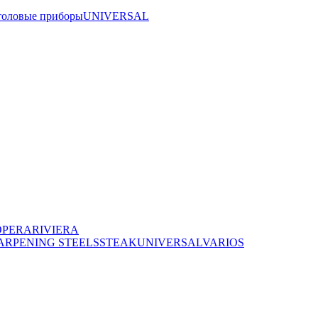
толовые приборы
UNIVERSAL
OPERA
RIVIERA
ARPENING STEELS
STEAK
UNIVERSAL
VARIOS