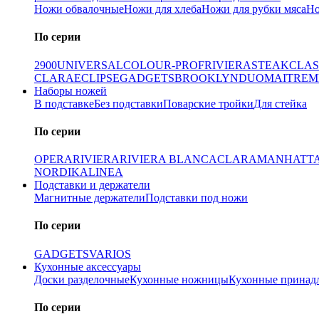
Ножи обвалочные
Ножи для хлеба
Ножи для рубки мяса
Но
По серии
2900
UNIVERSAL
COLOUR-PROF
RIVIERA
STEAK
CLAS
CLARA
ECLIPSE
GADGETS
BROOKLYN
DUO
MAITRE
M
Наборы ножей
В подставке
Без подставки
Поварские тройки
Для стейка
По серии
OPERA
RIVIERA
RIVIERA BLANCA
CLARA
MANHATT
NORDIKA
LINEA
Подставки и держатели
Магнитные держатели
Подставки под ножи
По серии
GADGETS
VARIOS
Кухонные аксессуары
Доски разделочные
Кухонные ножницы
Кухонные принад
По серии