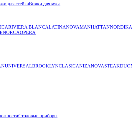
жи для стейка
Вилки для мяса
ICA
RIVIERA BLANCA
LATINA
NOVA
MANHATTAN
NORDIK
ENORCA
OPERA
AN
UNIVERSAL
BROOKLYN
CLASICA
NIZA
NOVA
STEAK
DUO
лежности
Столовые приборы