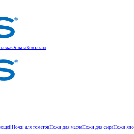
тавка
Оплата
Контакты
вощей
Ножи для томатов
Ножи для масла
Ножи для сыра
Ножи япон