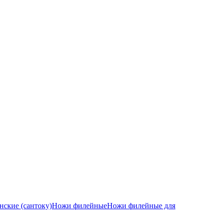
ские (сантоку)
Ножи филейные
Ножи филейные для