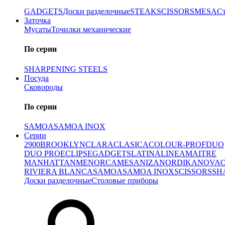
GADGETS
Доски разделочные
STEAK
SCISSORS
MESA
С
Заточка
Мусаты
Точилки механические
По серии
SHARPENING STEELS
Посуда
Сковороды
По серии
SAMOA
SAMOA INOX
Серии
2900
BROOKLYN
CLARA
CLASICA
COLOUR-PROF
DUO
DUO PRO
ECLIPSE
GADGETS
LATINA
LINEA
MAITRE
MANHATTAN
MENORCA
MESA
NIZA
NORDIKA
NOVA
RIVIERA BLANCA
SAMOA
SAMOA INOX
SCISSORS
SH
Доски разделочные
Столовые приборы