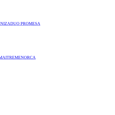
A
NIZA
DUO PRO
MESA
MAITRE
MENORCA