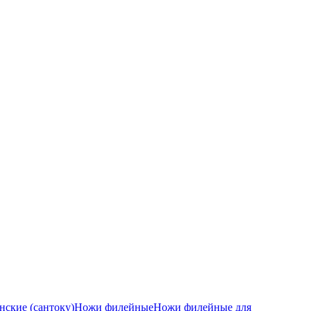
ские (сантоку)
Ножи филейные
Ножи филейные для