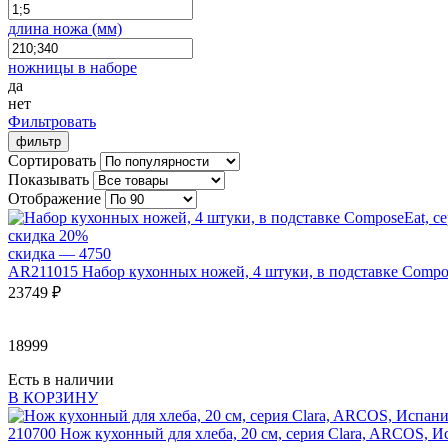
длина ножа (мм)
ножницы в наборе
да
нет
Фильтровать
фильтр
Сортировать
Показывать
Отображение
скидка 20%
скидка — 4
750
AR211015
Набор кухонных ножей, 4 штуки, в подставке Compo
23
749 ₽
18999
Есть в наличии
В КОРЗИНУ
210700
Нож кухонный для хлеба, 20 см, серия Clara, ARCOS, И