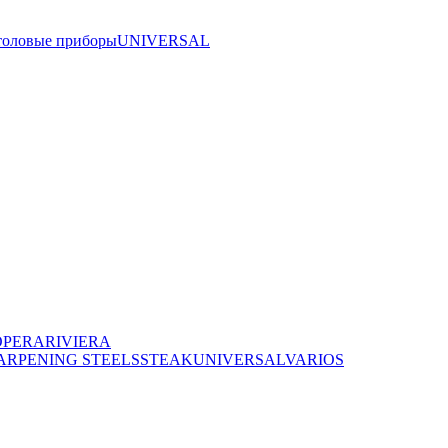
толовые приборы
UNIVERSAL
OPERA
RIVIERA
ARPENING STEELS
STEAK
UNIVERSAL
VARIOS