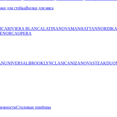
жи для стейка
Вилки для мяса
ICA
RIVIERA BLANCA
LATINA
NOVA
MANHATTAN
NORDIK
ENORCA
OPERA
AN
UNIVERSAL
BROOKLYN
CLASICA
NIZA
NOVA
STEAK
DUO
лежности
Столовые приборы