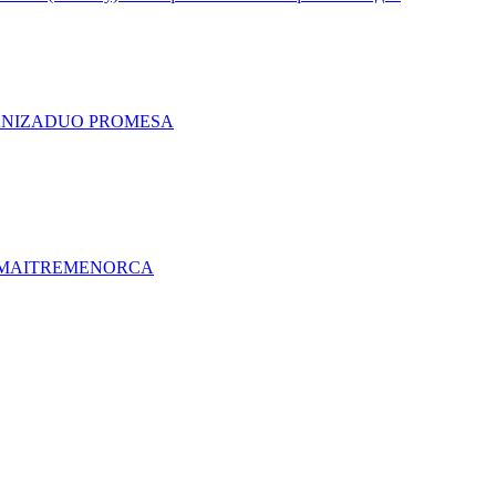
A
NIZA
DUO PRO
MESA
MAITRE
MENORCA