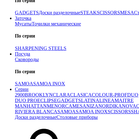
По серии
GADGETS
Доски разделочные
STEAK
SCISSORS
MESA
С
Заточка
Мусаты
Точилки механические
По серии
SHARPENING STEELS
Посуда
Сковороды
По серии
SAMOA
SAMOA INOX
Серии
2900
BROOKLYN
CLARA
CLASICA
COLOUR-PROF
DUO
DUO PRO
ECLIPSE
GADGETS
LATINA
LINEA
MAITRE
MANHATTAN
MENORCA
MESA
NIZA
NORDIKA
NOVA
RIVIERA BLANCA
SAMOA
SAMOA INOX
SCISSORS
SH
Доски разделочные
Столовые приборы