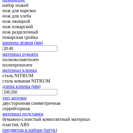
набор ножей
нож для нарезки
нож для хлеба
нож овощной
нож поварской
нож разделочный
поварская тройка
ширина лезвия (мм)
материал рукояти
полиоксиметилен
полипропилен
материал клинка
сталь NITRUM
сталь кованая NITRUM
длина клинка (мм)
тип заточки
двусторонняя симметричная
серрейторная
материал подставки
бумажно-слоистый композитный материал
пластик ABS
предметов в наборе (штук)