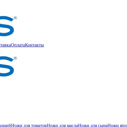
тавка
Оплата
Контакты
вощей
Ножи для томатов
Ножи для масла
Ножи для сыра
Ножи япон