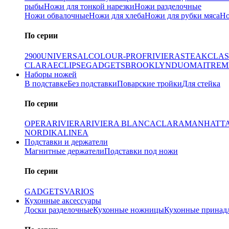
рыбы
Ножи для тонкой нарезки
Ножи разделочные
Ножи обвалочные
Ножи для хлеба
Ножи для рубки мяса
Но
По серии
2900
UNIVERSAL
COLOUR-PROF
RIVIERA
STEAK
CLAS
CLARA
ECLIPSE
GADGETS
BROOKLYN
DUO
MAITRE
M
Наборы ножей
В подставке
Без подставки
Поварские тройки
Для стейка
По серии
OPERA
RIVIERA
RIVIERA BLANCA
CLARA
MANHATT
NORDIKA
LINEA
Подставки и держатели
Магнитные держатели
Подставки под ножи
По серии
GADGETS
VARIOS
Кухонные аксессуары
Доски разделочные
Кухонные ножницы
Кухонные принад