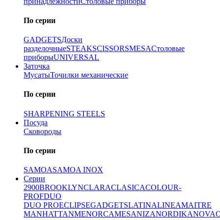
принадлежности
Столовые приборы
По серии
GADGETS
Доски
разделочные
STEAK
SCISSORS
MESA
Столовые
приборы
UNIVERSAL
Заточка
Мусаты
Точилки механические
По серии
SHARPENING STEELS
Посуда
Сковороды
По серии
SAMOA
SAMOA INOX
Серии
2900
BROOKLYN
CLARA
CLASICA
COLOUR-
PROF
DUO
DUO PRO
ECLIPSE
GADGETS
LATINA
LINEA
MAITRE
MANHATTAN
MENORCA
MESA
NIZA
NORDIKA
NOVA