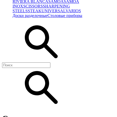
RIVIERA BLANCA
SAMOA
SAMOA
INOX
SCISSORS
SHARPENING
STEELS
STEAK
UNIVERSAL
VARIOS
Доски разделочные
Столовые приборы