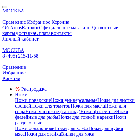
МОСКВА
Сравнение
Избранное
Корзина
Об Arcos
Каталог
Официальные магазины
Дисконтные
карты
Доставка
Оплата
Контакты
Личный кабинет
МОСКВА
8 (495) 215-11-58
Сравнение
Избранное
Корзина
%
Распродажа
Ножи
Ножи поварские
Ножи универсальные
Ножи для чистки
овощей
Ножи для томатов
Ножи для масла
Ножи для
сыра
Ножи японские (сантоку)
Ножи филейные
Ножи
филейные для рыбы
Ножи для тонкой нарезки
Ножи
разделочные
Ножи обвалочные
Ножи для хлеба
Ножи для рубки
мяса
Ножи для стейка
Вилки для мяса