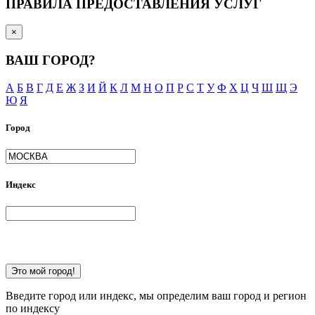
ПРАВИЛА ПРЕДОСТАВЛЕНИЯ УСЛУГ
×
ВАШ ГОРОД?
А
Б
В
Г
Д
Е
Ж
З
И
Й
К
Л
М
Н
О
П
Р
С
Т
У
Ф
Х
Ц
Ч
Ш
Щ
Э
Ю
Я
Город
Индекс
Это мой город!
Введите город или индекс, мы определим ваш город и регион
по индексу