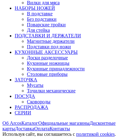
Вилки для мяса
НАБОРЫ НОЖЕЙ
В подставке
Без подставки
Поварские тройки
Для стейка
ПОДСТАВКИ И ДЕРЖАТЕЛИ
Магнитные держатели
Подставки под ножи
КУХОННЫЕ АКСЕССУАРЫ
Доски разделочные
Кухонные ножницы
Кухонные принадлежности
Столовые приборы
ЗАТОЧКА
Мусаты
Точилки механические
ПОСУДА
Сковороды
РАСПРОДАЖА
СЕРИИ
Об Arcos
Каталог
Официальные магазины
Дисконтные
карты
Доставка
Оплата
Контакты
Используя сайт, вы согла­шаетесь с
политикой cookies
.