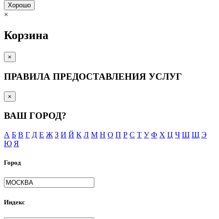
Хорошо
×
Корзина
×
ПРАВИЛА ПРЕДОСТАВЛЕНИЯ УСЛУГ
×
ВАШ ГОРОД?
А
Б
В
Г
Д
Е
Ж
З
И
Й
К
Л
М
Н
О
П
Р
С
Т
У
Ф
Х
Ц
Ч
Ш
Щ
Э
Ю
Я
Город
Индекс