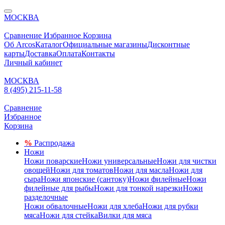
МОСКВА
Сравнение
Избранное
Корзина
Об Arcos
Каталог
Официальные магазины
Дисконтные
карты
Доставка
Оплата
Контакты
Личный кабинет
МОСКВА
8 (495) 215-11-58
Сравнение
Избранное
Корзина
%
Распродажа
Ножи
Ножи поварские
Ножи универсальные
Ножи для чистки
овощей
Ножи для томатов
Ножи для масла
Ножи для
сыра
Ножи японские (сантоку)
Ножи филейные
Ножи
филейные для рыбы
Ножи для тонкой нарезки
Ножи
разделочные
Ножи обвалочные
Ножи для хлеба
Ножи для рубки
мяса
Ножи для стейка
Вилки для мяса