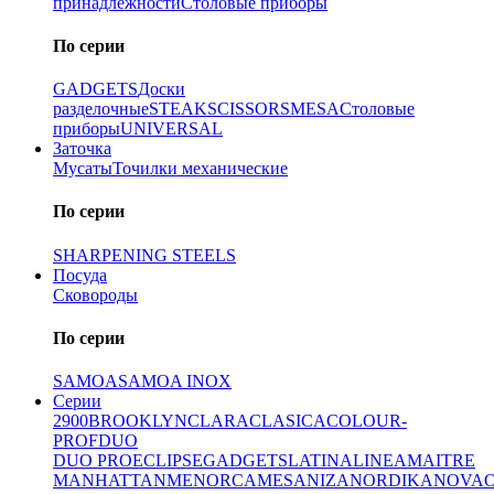
принадлежности
Столовые приборы
По серии
GADGETS
Доски
разделочные
STEAK
SCISSORS
MESA
Столовые
приборы
UNIVERSAL
Заточка
Мусаты
Точилки механические
По серии
SHARPENING STEELS
Посуда
Сковороды
По серии
SAMOA
SAMOA INOX
Серии
2900
BROOKLYN
CLARA
CLASICA
COLOUR-
PROF
DUO
DUO PRO
ECLIPSE
GADGETS
LATINA
LINEA
MAITRE
MANHATTAN
MENORCA
MESA
NIZA
NORDIKA
NOVA