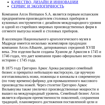
КАЧЕСТВО, ДИЗАЙН И ИННОВАЦИИ
СЕРВИС И ЭКОЛОГИЧНОСТЬ
Компания Arcos Hermanos S.A. является первым испанским
предприятием-производителем столовых приборов и
кухонных инструментов с дизайном международного уровня
и одной из старейших мировых производственных фирм в
сегменте выпуска ножей и столовых приборов.
В коллекции Национального археологического музея в
Мадриде имеется несколько экземпляров продукции
компании Arcos-Albazete, датированных серединой XVIII
века. Эти изделия были созданы Хуаном де Аркосом в 1745 и
1746 годах, что дает компании право официально вести свою
историю с 1745 года.
В 1875 году Грегорио Аркос Арока расширил семейный
бизнес и превратил небольшую мастерскую, где вручную
изготавливались ножи, ножницы и кинжалы в современную
(по тому времени) фабрику для промышленного массового
производства ножей. Через столетие Грегорио Аркос
Вильянуэва также увеличил производственные мощности и
вышел на международный уровень. Семейный бизнес Arcos
является образцом преемственности поколений, сохранения
традиций, планомерного достижения поставленной цели и