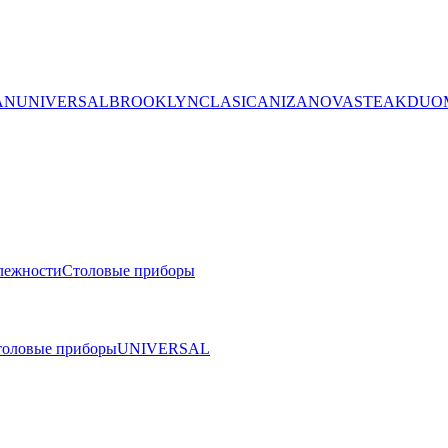
AN
UNIVERSAL
BROOKLYN
CLASICA
NIZA
NOVA
STEAK
DUO
лежности
Столовые приборы
толовые приборы
UNIVERSAL