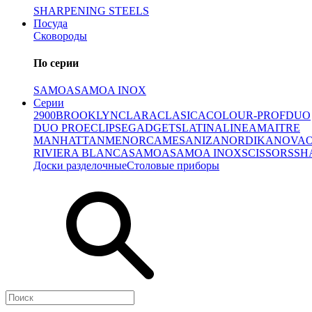
SHARPENING STEELS
Посуда
Сковороды
По серии
SAMOA
SAMOA INOX
Серии
2900
BROOKLYN
CLARA
CLASICA
COLOUR-PROF
DUO
DUO PRO
ECLIPSE
GADGETS
LATINA
LINEA
MAITRE
MANHATTAN
MENORCA
MESA
NIZA
NORDIKA
NOVA
RIVIERA BLANCA
SAMOA
SAMOA INOX
SCISSORS
SH
Доски разделочные
Столовые приборы