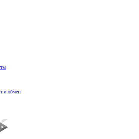
кты
т и обмен