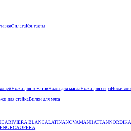
тавка
Оплата
Контакты
вощей
Ножи для томатов
Ножи для масла
Ножи для сыра
Ножи япон
жи для стейка
Вилки для мяса
ICA
RIVIERA BLANCA
LATINA
NOVA
MANHATTAN
NORDIK
ENORCA
OPERA