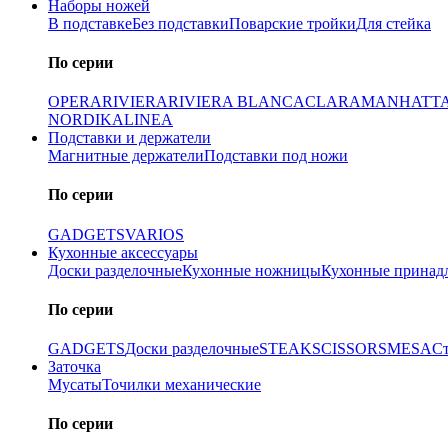
Наборы ножей
В подставке
Без подставки
Поварские тройки
Для стейка
По серии
OPERA
RIVIERA
RIVIERA BLANCA
CLARA
MANHATT
NORDIKA
LINEA
Подставки и держатели
Магнитные держатели
Подставки под ножи
По серии
GADGETS
VARIOS
Кухонные аксессуары
Доски разделочные
Кухонные ножницы
Кухонные принад
По серии
GADGETS
Доски разделочные
STEAK
SCISSORS
MESA
С
Заточка
Мусаты
Точилки механические
По серии