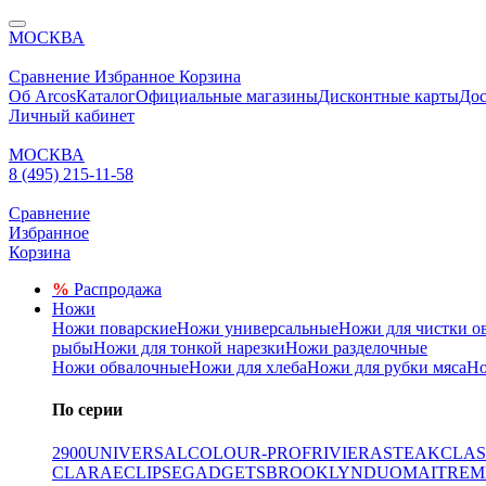
МОСКВА
Сравнение
Избранное
Корзина
Об Arcos
Каталог
Официальные магазины
Дисконтные карты
Дос
Личный кабинет
МОСКВА
8 (495) 215-11-58
Сравнение
Избранное
Корзина
%
Распродажа
Ножи
Ножи поварские
Ножи универсальные
Ножи для чистки о
рыбы
Ножи для тонкой нарезки
Ножи разделочные
Ножи обвалочные
Ножи для хлеба
Ножи для рубки мяса
Но
По серии
2900
UNIVERSAL
COLOUR-PROF
RIVIERA
STEAK
CLAS
CLARA
ECLIPSE
GADGETS
BROOKLYN
DUO
MAITRE
M