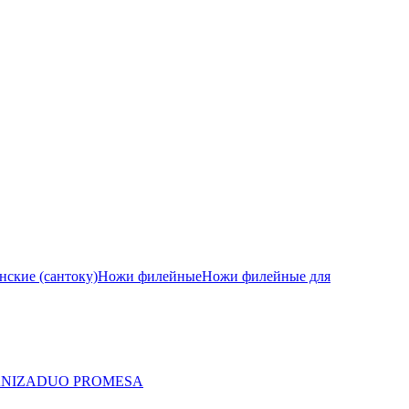
ские (сантоку)
Ножи филейные
Ножи филейные для
A
NIZA
DUO PRO
MESA