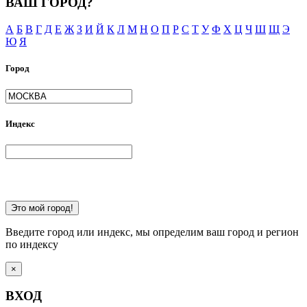
ВАШ ГОРОД?
А
Б
В
Г
Д
Е
Ж
З
И
Й
К
Л
М
Н
О
П
Р
С
Т
У
Ф
Х
Ц
Ч
Ш
Щ
Э
Ю
Я
Город
Индекс
Это мой город!
Введите город или индекс, мы определим ваш город и регион
по индексу
×
ВХОД