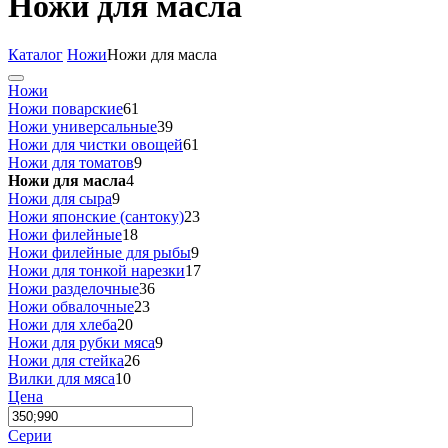
Ножи для масла
Каталог
Ножи
Ножи для масла
Ножи
Ножи поварские
61
Ножи универсальные
39
Ножи для чистки овощей
61
Ножи для томатов
9
Ножи для масла
4
Ножи для сыра
9
Ножи японские (сантоку)
23
Ножи филейные
18
Ножи филейные для рыбы
9
Ножи для тонкой нарезки
17
Ножи разделочные
36
Ножи обвалочные
23
Ножи для хлеба
20
Ножи для рубки мяса
9
Ножи для стейка
26
Вилки для мяса
10
Цена
Серии