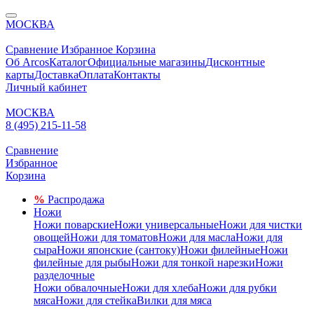
МОСКВА
Сравнение
Избранное
Корзина
Об Arcos
Каталог
Официальные магазины
Дисконтные
карты
Доставка
Оплата
Контакты
Личный кабинет
МОСКВА
8 (495) 215-11-58
Сравнение
Избранное
Корзина
%
Распродажа
Ножи
Ножи поварские
Ножи универсальные
Ножи для чистки
овощей
Ножи для томатов
Ножи для масла
Ножи для
сыра
Ножи японские (сантоку)
Ножи филейные
Ножи
филейные для рыбы
Ножи для тонкой нарезки
Ножи
разделочные
Ножи обвалочные
Ножи для хлеба
Ножи для рубки
мяса
Ножи для стейка
Вилки для мяса