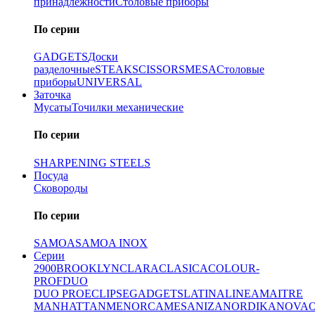
принадлежности
Столовые приборы
По серии
GADGETS
Доски
разделочные
STEAK
SCISSORS
MESA
Столовые
приборы
UNIVERSAL
Заточка
Мусаты
Точилки механические
По серии
SHARPENING STEELS
Посуда
Сковороды
По серии
SAMOA
SAMOA INOX
Серии
2900
BROOKLYN
CLARA
CLASICA
COLOUR-
PROF
DUO
DUO PRO
ECLIPSE
GADGETS
LATINA
LINEA
MAITRE
MANHATTAN
MENORCA
MESA
NIZA
NORDIKA
NOVA