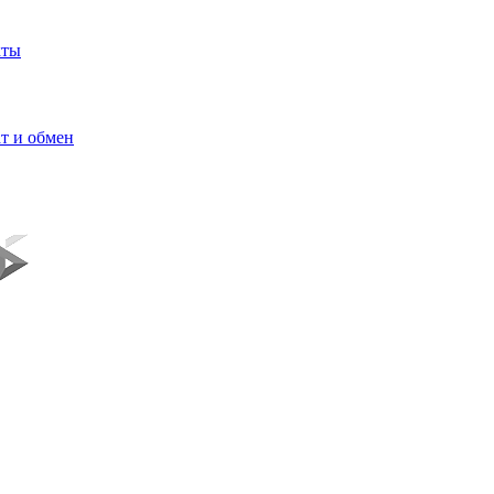
кты
т и обмен