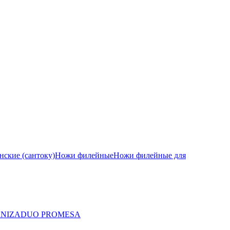
ские (сантоку)
Ножи филейные
Ножи филейные для
A
NIZA
DUO PRO
MESA