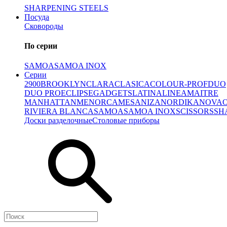
SHARPENING STEELS
Посуда
Сковороды
По серии
SAMOA
SAMOA INOX
Серии
2900
BROOKLYN
CLARA
CLASICA
COLOUR-PROF
DUO
DUO PRO
ECLIPSE
GADGETS
LATINA
LINEA
MAITRE
MANHATTAN
MENORCA
MESA
NIZA
NORDIKA
NOVA
RIVIERA BLANCA
SAMOA
SAMOA INOX
SCISSORS
SH
Доски разделочные
Столовые приборы