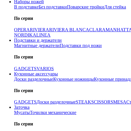
Наборы ножей
В подставке
Без подставки
Поварские тройки
Для стейка
По серии
OPERA
RIVIERA
RIVIERA BLANCA
CLARA
MANHATT
NORDIKA
LINEA
Подставки и держатели
Магнитные держатели
Подставки под ножи
По серии
GADGETS
VARIOS
Кухонные аксессуары
Доски разделочные
Кухонные ножницы
Кухонные принад
По серии
GADGETS
Доски разделочные
STEAK
SCISSORS
MESA
С
Заточка
Мусаты
Точилки механические
По серии