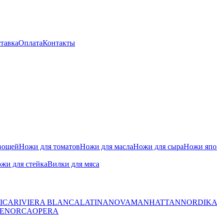
тавка
Оплата
Контакты
вощей
Ножи для томатов
Ножи для масла
Ножи для сыра
Ножи япон
жи для стейка
Вилки для мяса
ICA
RIVIERA BLANCA
LATINA
NOVA
MANHATTAN
NORDIK
ENORCA
OPERA