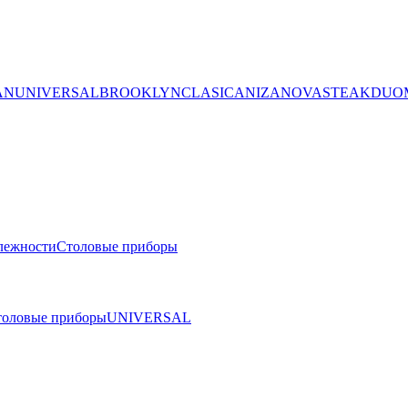
AN
UNIVERSAL
BROOKLYN
CLASICA
NIZA
NOVA
STEAK
DUO
лежности
Столовые приборы
толовые приборы
UNIVERSAL