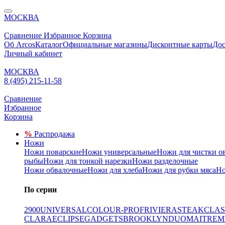
МОСКВА
Сравнение
Избранное
Корзина
Об Arcos
Каталог
Официальные магазины
Дисконтные карты
Дос
Личный кабинет
МОСКВА
8 (495) 215-11-58
Сравнение
Избранное
Корзина
%
Распродажа
Ножи
Ножи поварские
Ножи универсальные
Ножи для чистки о
рыбы
Ножи для тонкой нарезки
Ножи разделочные
Ножи обвалочные
Ножи для хлеба
Ножи для рубки мяса
Но
По серии
2900
UNIVERSAL
COLOUR-PROF
RIVIERA
STEAK
CLAS
CLARA
ECLIPSE
GADGETS
BROOKLYN
DUO
MAITRE
M