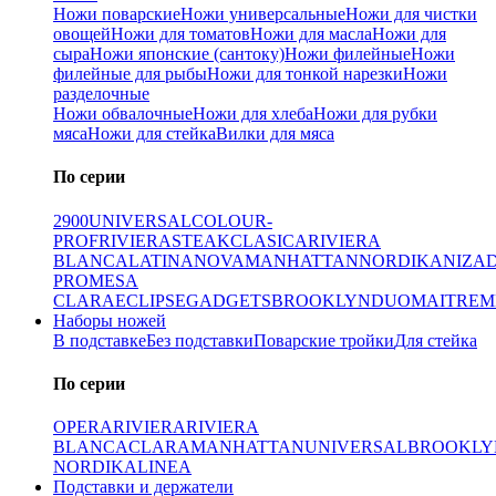
Ножи поварские
Ножи универсальные
Ножи для чистки
овощей
Ножи для томатов
Ножи для масла
Ножи для
сыра
Ножи японские (сантоку)
Ножи филейные
Ножи
филейные для рыбы
Ножи для тонкой нарезки
Ножи
разделочные
Ножи обвалочные
Ножи для хлеба
Ножи для рубки
мяса
Ножи для стейка
Вилки для мяса
По серии
2900
UNIVERSAL
COLOUR-
PROF
RIVIERA
STEAK
CLASICA
RIVIERA
BLANCA
LATINA
NOVA
MANHATTAN
NORDIKA
NIZA
PRO
MESA
CLARA
ECLIPSE
GADGETS
BROOKLYN
DUO
MAITRE
M
Наборы ножей
В подставке
Без подставки
Поварские тройки
Для стейка
По серии
OPERA
RIVIERA
RIVIERA
BLANCA
CLARA
MANHATTAN
UNIVERSAL
BROOKLY
NORDIKA
LINEA
Подставки и держатели