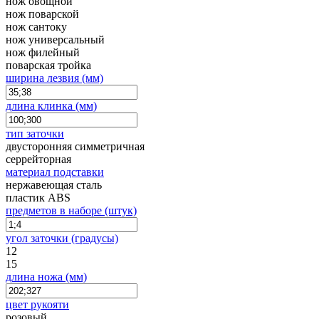
нож овощной
нож поварской
нож сантоку
нож универсальный
нож филейный
поварская тройка
ширина лезвия (мм)
длина клинка (мм)
тип заточки
двусторонняя симметричная
серрейторная
материал подставки
нержавеющая сталь
пластик ABS
предметов в наборе (штук)
угол заточки (градусы)
12
15
длина ножа (мм)
цвет рукояти
розовый