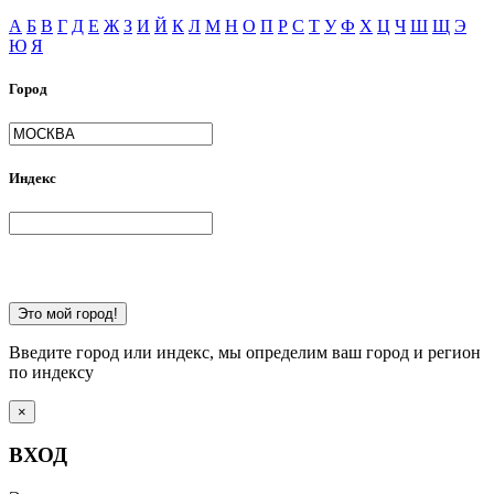
А
Б
В
Г
Д
Е
Ж
З
И
Й
К
Л
М
Н
О
П
Р
С
Т
У
Ф
Х
Ц
Ч
Ш
Щ
Э
Ю
Я
Город
Индекс
Это мой город!
Введите город или индекс, мы определим ваш город и регион
по индексу
×
ВХОД