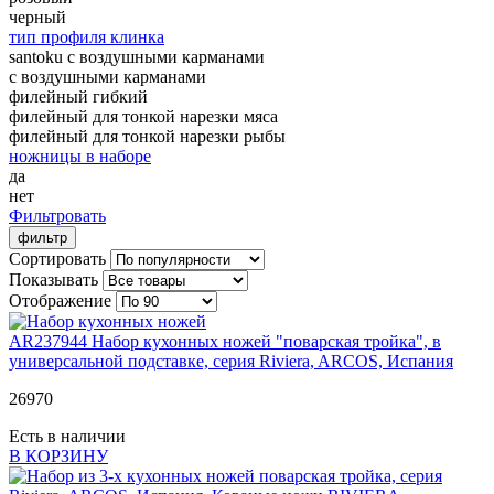
черный
тип профиля клинка
santoku с воздушными карманами
с воздушными карманами
филейный гибкий
филейный для тонкой нарезки мяса
филейный для тонкой нарезки рыбы
ножницы в наборе
да
нет
Фильтровать
фильтр
Сортировать
Показывать
Отображение
AR237944
Набор кухонных ножей "поварская тройка", в
универсальной подставке, серия Riviera, ARCOS, Испания
26
970
Есть в наличии
В КОРЗИНУ