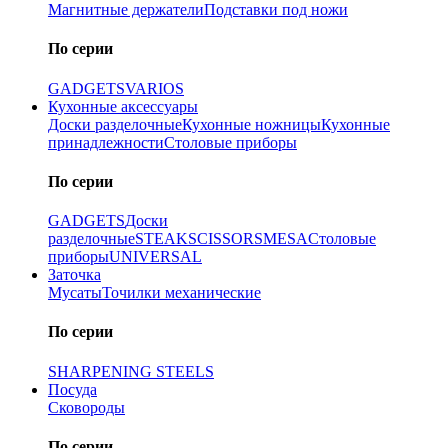
Магнитные держатели
Подставки под ножи
По серии
GADGETS
VARIOS
Кухонные аксессуары
Доски разделочные
Кухонные ножницы
Кухонные
принадлежности
Столовые приборы
По серии
GADGETS
Доски
разделочные
STEAK
SCISSORS
MESA
Столовые
приборы
UNIVERSAL
Заточка
Мусаты
Точилки механические
По серии
SHARPENING STEELS
Посуда
Сковороды
По серии