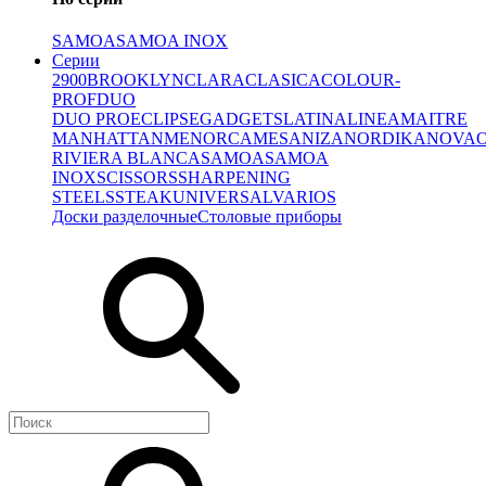
SAMOA
SAMOA INOX
Серии
2900
BROOKLYN
CLARA
CLASICA
COLOUR-
PROF
DUO
DUO PRO
ECLIPSE
GADGETS
LATINA
LINEA
MAITRE
MANHATTAN
MENORCA
MESA
NIZA
NORDIKA
NOVA
RIVIERA BLANCA
SAMOA
SAMOA
INOX
SCISSORS
SHARPENING
STEELS
STEAK
UNIVERSAL
VARIOS
Доски разделочные
Столовые приборы