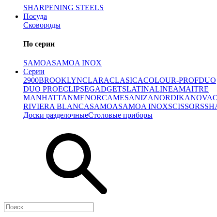
SHARPENING STEELS
Посуда
Сковороды
По серии
SAMOA
SAMOA INOX
Серии
2900
BROOKLYN
CLARA
CLASICA
COLOUR-PROF
DUO
DUO PRO
ECLIPSE
GADGETS
LATINA
LINEA
MAITRE
MANHATTAN
MENORCA
MESA
NIZA
NORDIKA
NOVA
RIVIERA BLANCA
SAMOA
SAMOA INOX
SCISSORS
SH
Доски разделочные
Столовые приборы