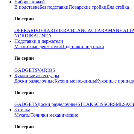
Наборы ножей
В подставке
Без подставки
Поварские тройки
Для стейка
По серии
OPERA
RIVIERA
RIVIERA BLANCA
CLARA
MANHATT
NORDIKA
LINEA
Подставки и держатели
Магнитные держатели
Подставки под ножи
По серии
GADGETS
VARIOS
Кухонные аксессуары
Доски разделочные
Кухонные ножницы
Кухонные принад
По серии
GADGETS
Доски разделочные
STEAK
SCISSORS
MESA
С
Заточка
Мусаты
Точилки механические
По серии