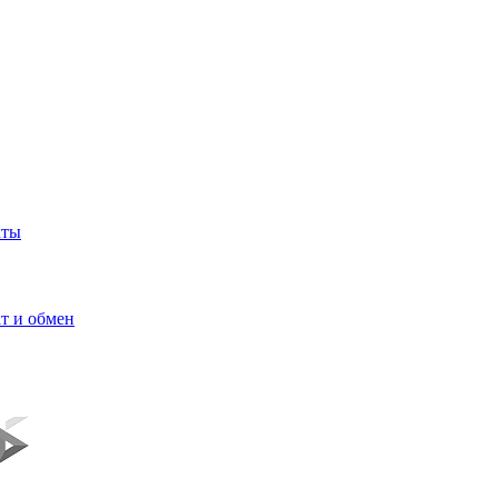
кты
т и обмен