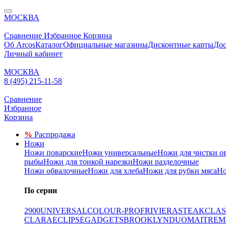
МОСКВА
Сравнение
Избранное
Корзина
Об Arcos
Каталог
Официальные магазины
Дисконтные карты
Дос
Личный кабинет
МОСКВА
8 (495) 215-11-58
Сравнение
Избранное
Корзина
%
Распродажа
Ножи
Ножи поварские
Ножи универсальные
Ножи для чистки о
рыбы
Ножи для тонкой нарезки
Ножи разделочные
Ножи обвалочные
Ножи для хлеба
Ножи для рубки мяса
Но
По серии
2900
UNIVERSAL
COLOUR-PROF
RIVIERA
STEAK
CLAS
CLARA
ECLIPSE
GADGETS
BROOKLYN
DUO
MAITRE
M