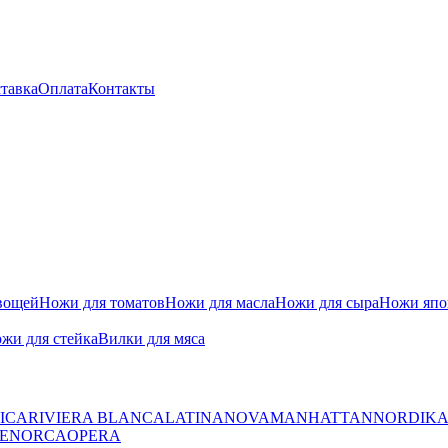
тавка
Оплата
Контакты
вощей
Ножи для томатов
Ножи для масла
Ножи для сыра
Ножи япон
жи для стейка
Вилки для мяса
ICA
RIVIERA BLANCA
LATINA
NOVA
MANHATTAN
NORDIK
ENORCA
OPERA