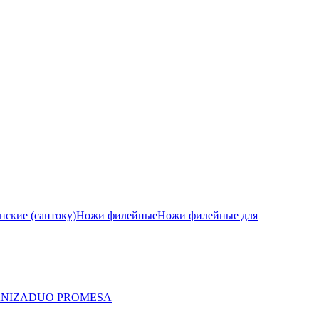
ские (сантоку)
Ножи филейные
Ножи филейные для
A
NIZA
DUO PRO
MESA