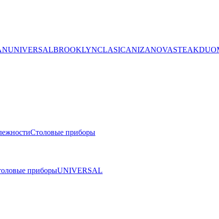
AN
UNIVERSAL
BROOKLYN
CLASICA
NIZA
NOVA
STEAK
DUO
лежности
Столовые приборы
толовые приборы
UNIVERSAL