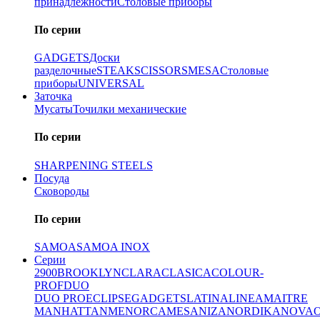
принадлежности
Столовые приборы
По серии
GADGETS
Доски
разделочные
STEAK
SCISSORS
MESA
Столовые
приборы
UNIVERSAL
Заточка
Мусаты
Точилки механические
По серии
SHARPENING STEELS
Посуда
Сковороды
По серии
SAMOA
SAMOA INOX
Серии
2900
BROOKLYN
CLARA
CLASICA
COLOUR-
PROF
DUO
DUO PRO
ECLIPSE
GADGETS
LATINA
LINEA
MAITRE
MANHATTAN
MENORCA
MESA
NIZA
NORDIKA
NOVA