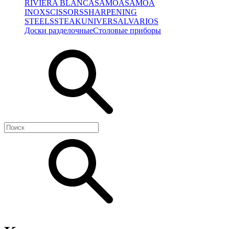
RIVIERA BLANCA
SAMOA
SAMOA
INOX
SCISSORS
SHARPENING
STEELS
STEAK
UNIVERSAL
VARIOS
Доски разделочные
Столовые приборы