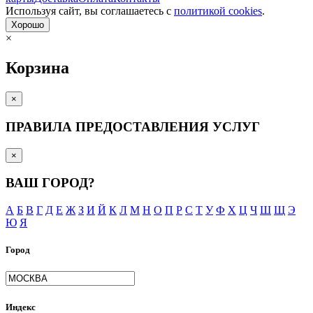
Используя сайт, вы согла­шаетесь с
политикой cookies
.
Хорошо
×
Корзина
×
ПРАВИЛА ПРЕДОСТАВЛЕНИЯ УСЛУГ
×
ВАШ ГОРОД?
А
Б
В
Г
Д
Е
Ж
З
И
Й
К
Л
М
Н
О
П
Р
С
Т
У
Ф
Х
Ц
Ч
Ш
Щ
Э
Ю
Я
Город
Индекс