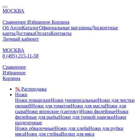
МОСКВА
Сравнение
Избранное
Корзина
Об Arcos
Каталог
Официальные магазины
Дисконтные
карты
Доставка
Оплата
Контакты
Личный кабинет
МОСКВА
8 (495) 215-11-58
Сравнение
Избранное
Корзина
%
Распродажа
Ножи
Ножи поварские
Ножи универсальные
Ножи для чистки
овощей
Ножи для томатов
Ножи для масла
Ножи для
сыра
Ножи японские (сантоку)
Ножи филейные
Ножи
филейные для рыбы
Ножи для тонкой нарезки
Ножи
разделочные
Ножи обвалочные
Ножи для хлеба
Ножи для рубки
мяса
Ножи для стейка
Вилки для мяса