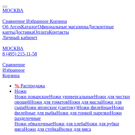
МОСКВА
Сравнение
Избранное
Корзина
Об Arcos
Каталог
Официальные магазины
Дисконтные
карты
Доставка
Оплата
Контакты
Личный кабинет
МОСКВА
8 (495) 215-11-58
Сравнение
Избранное
Корзина
%
Распродажа
Ножи
Ножи поварские
Ножи универсальные
Ножи для чистки
овощей
Ножи для томатов
Ножи для масла
Ножи для
сыра
Ножи японские (сантоку)
Ножи филейные
Ножи
филейные для рыбы
Ножи для тонкой нарезки
Ножи
разделочные
Ножи обвалочные
Ножи для хлеба
Ножи для рубки
мяса
Ножи для стейка
Вилки для мяса