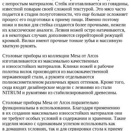
с непростым материалом. Стейк изготавливается из говядины,
известной поварам своей сложной текстурой. Это мясо часто
подается в стадии полуготовности, что еще больше осложняет
процесс его подготовки к приему пищи. Именно поэтому
ножи и вилки для стейка создаются более прочными, нежели
их классические аналоги. Лезвия ножей остро натачиваются,
а в некоторых случаях дополняются серрейторной режущей
кромкой. Вилки имеют прочные тонкие зубья и массивную
хваткую рукоять.
Столовые приборы из коллекции Mesa от Arcos
изготавливаются из максимально качественных
и износостойких материалов. Клинки ножей и рабочие
полотна вилок производятся из высококачественной
нержавеющей стали, а рукояти отделываются
полиоксиметиленом различных ярких оттенков. Кроме того,
сюда входят дизайнерские модели с лезвиями из стали
NITRUM и рукоятями из стабилизированной древесины.
Столовые приборы Mesa от Arcos поразительно
функциональны в использовании. Благодаря применению
в их создании максимально износостойких материалов они
не требуют особых условий в содержании и хранении. Такие
изделия можно с одинаковым успехом использовать как
в домашних условиях, так и для сервировки стола к приему