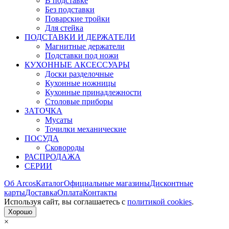
В подставке
Без подставки
Поварские тройки
Для стейка
ПОДСТАВКИ И ДЕРЖАТЕЛИ
Магнитные держатели
Подставки под ножи
КУХОННЫЕ АКСЕССУАРЫ
Доски разделочные
Кухонные ножницы
Кухонные принадлежности
Столовые приборы
ЗАТОЧКА
Мусаты
Точилки механические
ПОСУДА
Сковороды
РАСПРОДАЖА
СЕРИИ
Об Arcos
Каталог
Официальные магазины
Дисконтные
карты
Доставка
Оплата
Контакты
Используя сайт, вы согла­шаетесь с
политикой cookies
.
Хорошо
×