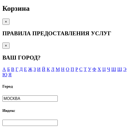
Корзина
×
ПРАВИЛА ПРЕДОСТАВЛЕНИЯ УСЛУГ
×
ВАШ ГОРОД?
А
Б
В
Г
Д
Е
Ж
З
И
Й
К
Л
М
Н
О
П
Р
С
Т
У
Ф
Х
Ц
Ч
Ш
Щ
Э
Ю
Я
Город
Индекс