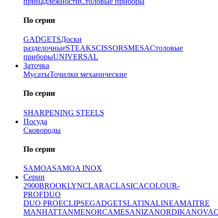
принадлежности
Столовые приборы
По серии
GADGETS
Доски
разделочные
STEAK
SCISSORS
MESA
Столовые
приборы
UNIVERSAL
Заточка
Мусаты
Точилки механические
По серии
SHARPENING STEELS
Посуда
Сковороды
По серии
SAMOA
SAMOA INOX
Серии
2900
BROOKLYN
CLARA
CLASICA
COLOUR-
PROF
DUO
DUO PRO
ECLIPSE
GADGETS
LATINA
LINEA
MAITRE
MANHATTAN
MENORCA
MESA
NIZA
NORDIKA
NOVA