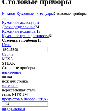
Столовые приборы
Каталог
Кухонные аксессуары
Столовые приборы
Кухонные аксессуары
Доски разделочные
24
Кухонные ножницы
13
Кухонные принадлежности
61
Столовые приборы
11
Цена
Серии
MESA
STEAK
Столовые приборы
назначение
вилка
нож для стейка
материал
нержавеющая сталь
сталь NITRUM
предметов в наборе (штук)
вид упаковки