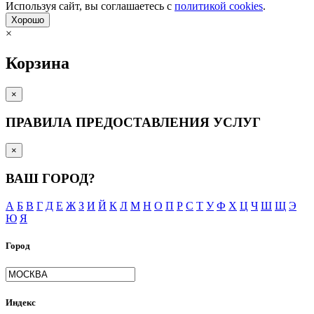
Используя сайт, вы согла­шаетесь с
политикой cookies
.
Хорошо
×
Корзина
×
ПРАВИЛА ПРЕДОСТАВЛЕНИЯ УСЛУГ
×
ВАШ ГОРОД?
А
Б
В
Г
Д
Е
Ж
З
И
Й
К
Л
М
Н
О
П
Р
С
Т
У
Ф
Х
Ц
Ч
Ш
Щ
Э
Ю
Я
Город
Индекс