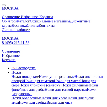
МОСКВА
Сравнение
Избранное
Корзина
Об Arcos
Каталог
Официальные магазины
Дисконтные
карты
Доставка
Оплата
Контакты
Личный кабинет
МОСКВА
8 (495) 215-11-58
Сравнение
Избранное
Корзина
%
Распродажа
Ножи
Ножи поварские
Ножи универсальные
Ножи для чистки
овощей
Ножи для томатов
Ножи для масла
Ножи для
сыра
Ножи японские (сантоку)
Ножи филейные
Ножи
филейные для рыбы
Ножи для тонкой нарезки
Ножи
разделочные
Ножи обвалочные
Ножи для хлеба
Ножи для рубки
мяса
Ножи для стейка
Вилки для мяса