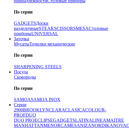
принадлежности
Столовые приборы
По серии
GADGETS
Доски
разделочные
STEAK
SCISSORS
MESA
Столовые
приборы
UNIVERSAL
Заточка
Мусаты
Точилки механические
По серии
SHARPENING STEELS
Посуда
Сковороды
По серии
SAMOA
SAMOA INOX
Серии
2900
BROOKLYN
CLARA
CLASICA
COLOUR-
PROF
DUO
DUO PRO
ECLIPSE
GADGETS
LATINA
LINEA
MAITRE
MANHATTAN
MENORCA
MESA
NIZA
NORDIKA
NOVA