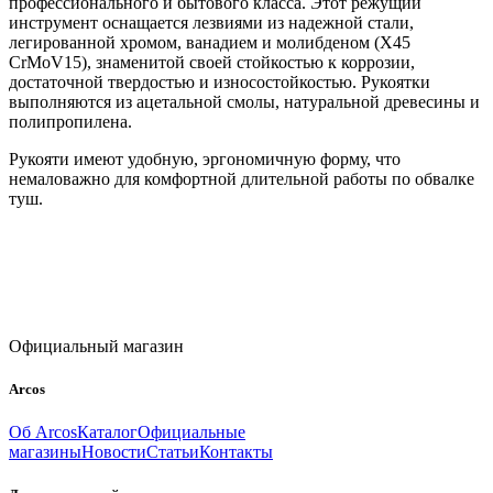
профессионального и бытового класса. Этот режущий
инструмент оснащается лезвиями из надежной стали,
легированной хромом, ванадием и молибденом (X45
CrMoV15), знаменитой своей стойкостью к коррозии,
достаточной твердостью и износостойкостью. Рукоятки
выполняются из ацетальной смолы, натуральной древесины и
полипропилена.
Рукояти имеют удобную, эргономичную форму, что
немаловажно для комфортной длительной работы по обвалке
туш.
Официальный магазин
Arcos
Об Arcos
Каталог
Официальные
магазины
Новости
Статьи
Контакты