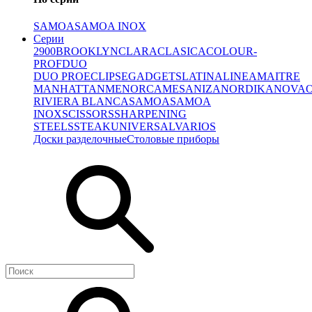
SAMOA
SAMOA INOX
Серии
2900
BROOKLYN
CLARA
CLASICA
COLOUR-
PROF
DUO
DUO PRO
ECLIPSE
GADGETS
LATINA
LINEA
MAITRE
MANHATTAN
MENORCA
MESA
NIZA
NORDIKA
NOVA
RIVIERA BLANCA
SAMOA
SAMOA
INOX
SCISSORS
SHARPENING
STEELS
STEAK
UNIVERSAL
VARIOS
Доски разделочные
Столовые приборы