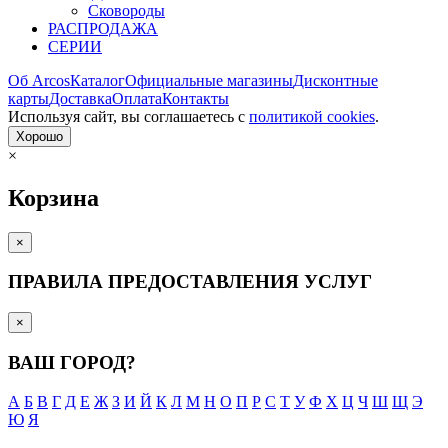
Сковороды
РАСПРОДАЖА
СЕРИИ
Об Arcos
Каталог
Официальные магазины
Дисконтные
карты
Доставка
Оплата
Контакты
Используя сайт, вы согла­шаетесь с
политикой cookies
.
Хорошо
×
Корзина
×
ПРАВИЛА ПРЕДОСТАВЛЕНИЯ УСЛУГ
×
ВАШ ГОРОД?
А
Б
В
Г
Д
Е
Ж
З
И
Й
К
Л
М
Н
О
П
Р
С
Т
У
Ф
Х
Ц
Ч
Ш
Щ
Э
Ю
Я