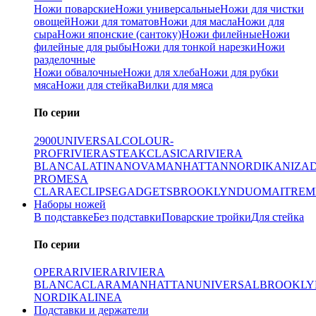
Ножи поварские
Ножи универсальные
Ножи для чистки
овощей
Ножи для томатов
Ножи для масла
Ножи для
сыра
Ножи японские (сантоку)
Ножи филейные
Ножи
филейные для рыбы
Ножи для тонкой нарезки
Ножи
разделочные
Ножи обвалочные
Ножи для хлеба
Ножи для рубки
мяса
Ножи для стейка
Вилки для мяса
По серии
2900
UNIVERSAL
COLOUR-
PROF
RIVIERA
STEAK
CLASICA
RIVIERA
BLANCA
LATINA
NOVA
MANHATTAN
NORDIKA
NIZA
PRO
MESA
CLARA
ECLIPSE
GADGETS
BROOKLYN
DUO
MAITRE
M
Наборы ножей
В подставке
Без подставки
Поварские тройки
Для стейка
По серии
OPERA
RIVIERA
RIVIERA
BLANCA
CLARA
MANHATTAN
UNIVERSAL
BROOKLY
NORDIKA
LINEA
Подставки и держатели