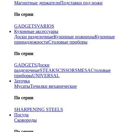
Магнитные держатели
Подставки под ножи
По серии
GADGETS
VARIOS
Кухонные аксессуары
Доски разделочные
Кухонные ножницы
Кухонные
принадлежности
Столовые приборы
По серии
GADGETS
Доски
разделочные
STEAK
SCISSORS
MESA
Столовые
приборы
UNIVERSAL
Заточка
Мусаты
Точилки механические
По серии
SHARPENING STEELS
Посуда
Сковороды
По серии