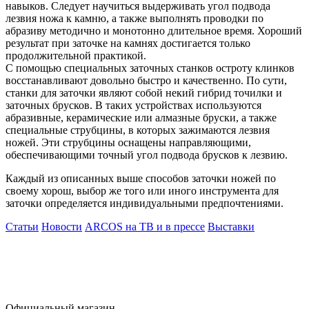
навыков. Следует научиться выдерживать угол подвода
лезвия ножа к камню, а также выполнять проводки по
абразиву методично и монотонно длительное время. Хороший
результат при заточке на камнях достигается только
продолжительной практикой.
С помощью специальных заточных станков остроту клинков
восстанавливают довольно быстро и качественно. По сути,
станки для заточки являют собой некий гибрид точилки и
заточных брусков. В таких устройствах используются
абразивные, керамические или алмазные бруски, а также
специальные струбцины, в которых зажимаются лезвия
ножей. Эти струбцины оснащены направляющими,
обеспечивающими точный угол подвода брусков к лезвию.
Каждый из описанных выше способов заточки ножей по
своему хорош, выбор же того или иного инструмента для
заточки определяется индивидуальными предпочтениями.
Статьи
Новости
ARCOS на ТВ и в прессе
Выставки
Официальный магазин