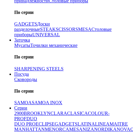
принадлежности
Столовые приборы
По серии
GADGETS
Доски
разделочные
STEAK
SCISSORS
MESA
Столовые
приборы
UNIVERSAL
Заточка
Мусаты
Точилки механические
По серии
SHARPENING STEELS
Посуда
Сковороды
По серии
SAMOA
SAMOA INOX
Серии
2900
BROOKLYN
CLARA
CLASICA
COLOUR-
PROF
DUO
DUO PRO
ECLIPSE
GADGETS
LATINA
LINEA
MAITRE
MANHATTAN
MENORCA
MESA
NIZA
NORDIKA
NOVA