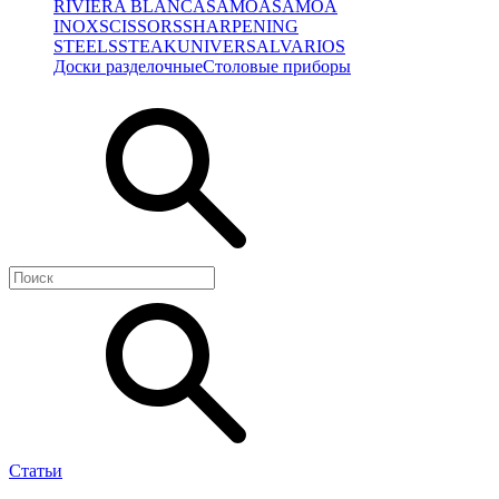
RIVIERA BLANCA
SAMOA
SAMOA
INOX
SCISSORS
SHARPENING
STEELS
STEAK
UNIVERSAL
VARIOS
Доски разделочные
Столовые приборы
Статьи