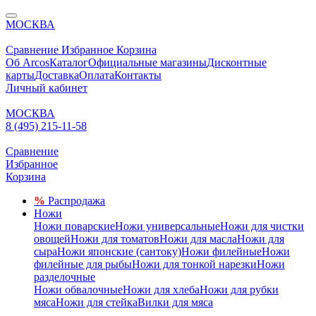
МОСКВА
Сравнение
Избранное
Корзина
Об Arcos
Каталог
Официальные магазины
Дисконтные
карты
Доставка
Оплата
Контакты
Личный кабинет
МОСКВА
8 (495) 215-11-58
Сравнение
Избранное
Корзина
%
Распродажа
Ножи
Ножи поварские
Ножи универсальные
Ножи для чистки
овощей
Ножи для томатов
Ножи для масла
Ножи для
сыра
Ножи японские (сантоку)
Ножи филейные
Ножи
филейные для рыбы
Ножи для тонкой нарезки
Ножи
разделочные
Ножи обвалочные
Ножи для хлеба
Ножи для рубки
мяса
Ножи для стейка
Вилки для мяса