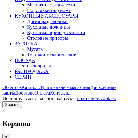
Магнитные держатели
Подставки под ножи
КУХОННЫЕ АКСЕССУАРЫ
Доски разделочные
Кухонные ножницы
Кухонные принадлежности
Столовые приборы
ЗАТОЧКА
Мусаты
Точилки механические
ПОСУДА
Сковороды
РАСПРОДАЖА
СЕРИИ
Об Arcos
Каталог
Официальные магазины
Дисконтные
карты
Доставка
Оплата
Контакты
Используя сайт, вы согла­шаетесь с
политикой cookies
.
Хорошо
×
Корзина
×