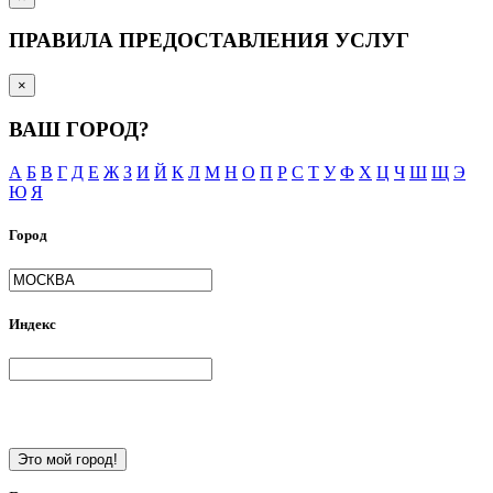
ПРАВИЛА ПРЕДОСТАВЛЕНИЯ УСЛУГ
×
ВАШ ГОРОД?
А
Б
В
Г
Д
Е
Ж
З
И
Й
К
Л
М
Н
О
П
Р
С
Т
У
Ф
Х
Ц
Ч
Ш
Щ
Э
Ю
Я
Город
Индекс
Это мой город!