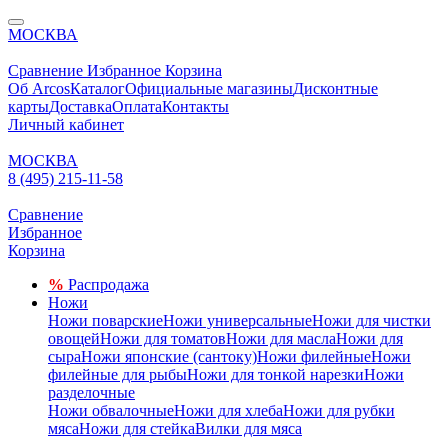
МОСКВА
Сравнение
Избранное
Корзина
Об Arcos
Каталог
Официальные магазины
Дисконтные
карты
Доставка
Оплата
Контакты
Личный кабинет
МОСКВА
8 (495) 215-11-58
Сравнение
Избранное
Корзина
%
Распродажа
Ножи
Ножи поварские
Ножи универсальные
Ножи для чистки
овощей
Ножи для томатов
Ножи для масла
Ножи для
сыра
Ножи японские (сантоку)
Ножи филейные
Ножи
филейные для рыбы
Ножи для тонкой нарезки
Ножи
разделочные
Ножи обвалочные
Ножи для хлеба
Ножи для рубки
мяса
Ножи для стейка
Вилки для мяса