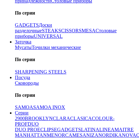
принадлежности
Столовые приборы
По серии
GADGETS
Доски
разделочные
STEAK
SCISSORS
MESA
Столовые
приборы
UNIVERSAL
Заточка
Мусаты
Точилки механические
По серии
SHARPENING STEELS
Посуда
Сковороды
По серии
SAMOA
SAMOA INOX
Серии
2900
BROOKLYN
CLARA
CLASICA
COLOUR-
PROF
DUO
DUO PRO
ECLIPSE
GADGETS
LATINA
LINEA
MAITRE
MANHATTAN
MENORCA
MESA
NIZA
NORDIKA
NOVA