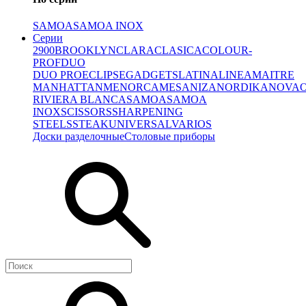
SAMOA
SAMOA INOX
Серии
2900
BROOKLYN
CLARA
CLASICA
COLOUR-
PROF
DUO
DUO PRO
ECLIPSE
GADGETS
LATINA
LINEA
MAITRE
MANHATTAN
MENORCA
MESA
NIZA
NORDIKA
NOVA
RIVIERA BLANCA
SAMOA
SAMOA
INOX
SCISSORS
SHARPENING
STEELS
STEAK
UNIVERSAL
VARIOS
Доски разделочные
Столовые приборы