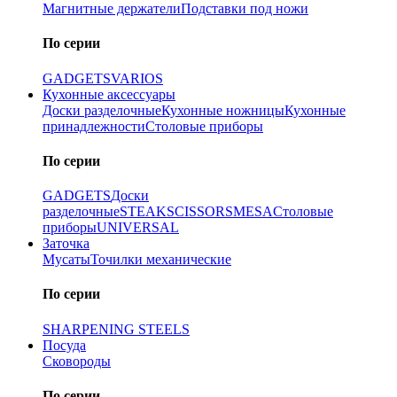
Магнитные держатели
Подставки под ножи
По серии
GADGETS
VARIOS
Кухонные аксессуары
Доски разделочные
Кухонные ножницы
Кухонные
принадлежности
Столовые приборы
По серии
GADGETS
Доски
разделочные
STEAK
SCISSORS
MESA
Столовые
приборы
UNIVERSAL
Заточка
Мусаты
Точилки механические
По серии
SHARPENING STEELS
Посуда
Сковороды
По серии