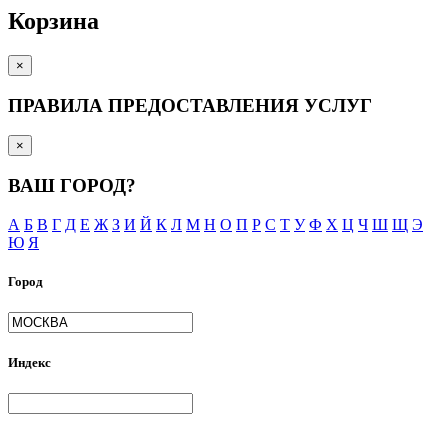
Корзина
×
ПРАВИЛА ПРЕДОСТАВЛЕНИЯ УСЛУГ
×
ВАШ ГОРОД?
А
Б
В
Г
Д
Е
Ж
З
И
Й
К
Л
М
Н
О
П
Р
С
Т
У
Ф
Х
Ц
Ч
Ш
Щ
Э
Ю
Я
Город
Индекс