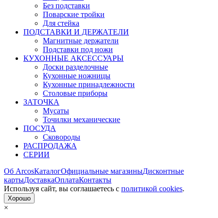
Без подставки
Поварские тройки
Для стейка
ПОДСТАВКИ И ДЕРЖАТЕЛИ
Магнитные держатели
Подставки под ножи
КУХОННЫЕ АКСЕССУАРЫ
Доски разделочные
Кухонные ножницы
Кухонные принадлежности
Столовые приборы
ЗАТОЧКА
Мусаты
Точилки механические
ПОСУДА
Сковороды
РАСПРОДАЖА
СЕРИИ
Об Arcos
Каталог
Официальные магазины
Дисконтные
карты
Доставка
Оплата
Контакты
Используя сайт, вы согла­шаетесь с
политикой cookies
.
Хорошо
×