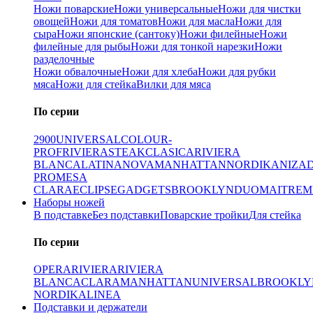
Ножи поварские
Ножи универсальные
Ножи для чистки
овощей
Ножи для томатов
Ножи для масла
Ножи для
сыра
Ножи японские (сантоку)
Ножи филейные
Ножи
филейные для рыбы
Ножи для тонкой нарезки
Ножи
разделочные
Ножи обвалочные
Ножи для хлеба
Ножи для рубки
мяса
Ножи для стейка
Вилки для мяса
По серии
2900
UNIVERSAL
COLOUR-
PROF
RIVIERA
STEAK
CLASICA
RIVIERA
BLANCA
LATINA
NOVA
MANHATTAN
NORDIKA
NIZA
PRO
MESA
CLARA
ECLIPSE
GADGETS
BROOKLYN
DUO
MAITRE
M
Наборы ножей
В подставке
Без подставки
Поварские тройки
Для стейка
По серии
OPERA
RIVIERA
RIVIERA
BLANCA
CLARA
MANHATTAN
UNIVERSAL
BROOKLY
NORDIKA
LINEA
Подставки и держатели