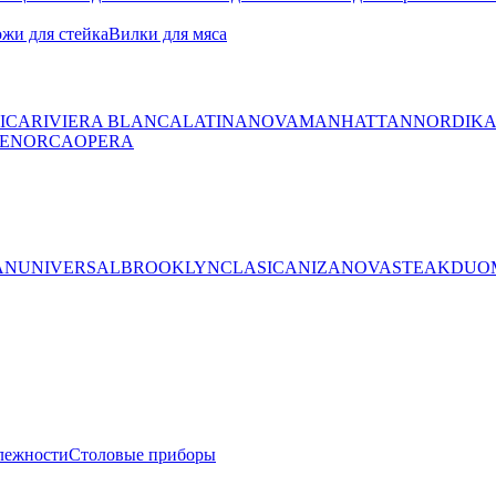
жи для стейка
Вилки для мяса
ICA
RIVIERA BLANCA
LATINA
NOVA
MANHATTAN
NORDIK
ENORCA
OPERA
AN
UNIVERSAL
BROOKLYN
CLASICA
NIZA
NOVA
STEAK
DUO
лежности
Столовые приборы