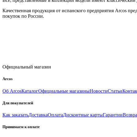
Все, представленные в коллекции модели имеют классический 
Качественная продукция от испанского предприятия Arcos предл
покупок по России.
Официальный магазин
Arcos
Об Arcos
Каталог
Официальные магазины
Новости
Статьи
Конта
Для покупателей
Как заказать
Доставка
Оплата
Дисконтные карты
Гарантии
Возвра
Принимаем к оплате