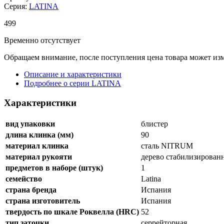
Серия:
LATINA
499
Временно отсутствует
Обращаем внимание, после поступления цена товара может изм
Описание и характеристики
Подробнее о серии LATINA
Характеристики
вид упаковки
блистер
длина клинка (мм)
90
материал клинка
сталь NITRUM
материал рукояти
дерево стабилизирован
предметов в наборе (штук)
1
семейство
Latina
страна бренда
Испания
страна изготовитель
Испания
твердость по шкале Роквелла (HRC)
52
тип заточки
серрейторная