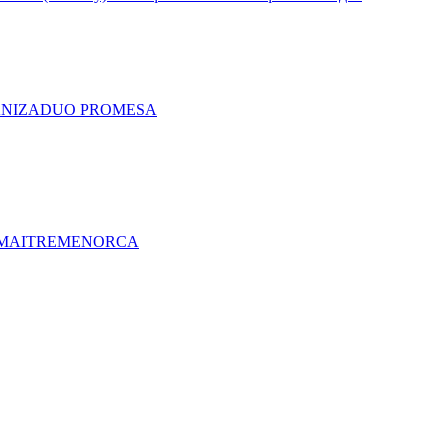
A
NIZA
DUO PRO
MESA
MAITRE
MENORCA