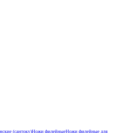
ские (сантоку)
Ножи филейные
Ножи филейные для