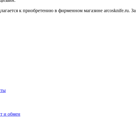
дизайн.
агается к приобретению в фирменном магазине arcosknife.ru. За
кты
т и обмен