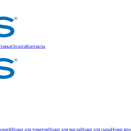
тавка
Оплата
Контакты
вощей
Ножи для томатов
Ножи для масла
Ножи для сыра
Ножи япон