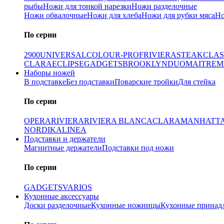
рыбы
Ножи для тонкой нарезки
Ножи разделочные
Ножи обвалочные
Ножи для хлеба
Ножи для рубки мяса
Но
По серии
2900
UNIVERSAL
COLOUR-PROF
RIVIERA
STEAK
CLAS
CLARA
ECLIPSE
GADGETS
BROOKLYN
DUO
MAITRE
M
Наборы ножей
В подставке
Без подставки
Поварские тройки
Для стейка
По серии
OPERA
RIVIERA
RIVIERA BLANCA
CLARA
MANHATT
NORDIKA
LINEA
Подставки и держатели
Магнитные держатели
Подставки под ножи
По серии
GADGETS
VARIOS
Кухонные аксессуары
Доски разделочные
Кухонные ножницы
Кухонные принад