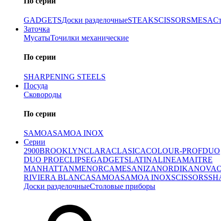
По серии
GADGETS
Доски разделочные
STEAK
SCISSORS
MESA
С
Заточка
Мусаты
Точилки механические
По серии
SHARPENING STEELS
Посуда
Сковороды
По серии
SAMOA
SAMOA INOX
Серии
2900
BROOKLYN
CLARA
CLASICA
COLOUR-PROF
DUO
DUO PRO
ECLIPSE
GADGETS
LATINA
LINEA
MAITRE
MANHATTAN
MENORCA
MESA
NIZA
NORDIKA
NOVA
RIVIERA BLANCA
SAMOA
SAMOA INOX
SCISSORS
SH
Доски разделочные
Столовые приборы