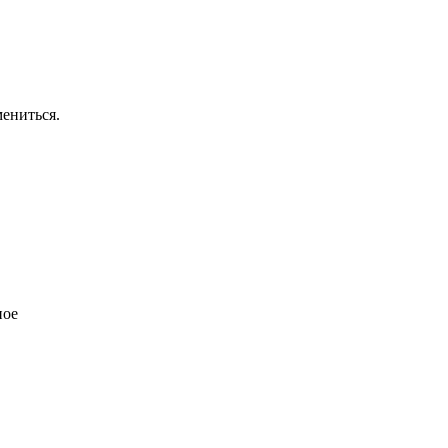
ениться.
ное