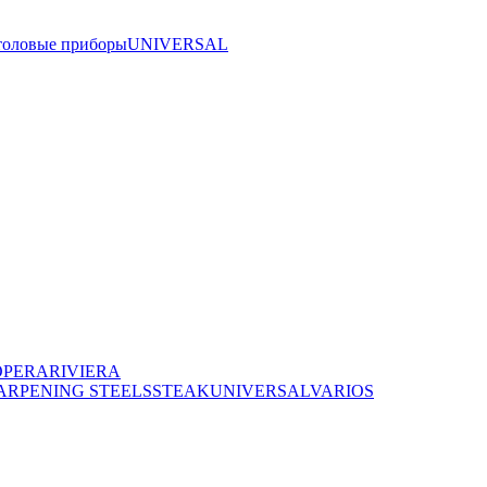
толовые приборы
UNIVERSAL
OPERA
RIVIERA
ARPENING STEELS
STEAK
UNIVERSAL
VARIOS