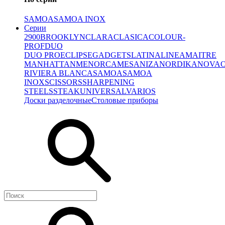
SAMOA
SAMOA INOX
Серии
2900
BROOKLYN
CLARA
CLASICA
COLOUR-
PROF
DUO
DUO PRO
ECLIPSE
GADGETS
LATINA
LINEA
MAITRE
MANHATTAN
MENORCA
MESA
NIZA
NORDIKA
NOVA
RIVIERA BLANCA
SAMOA
SAMOA
INOX
SCISSORS
SHARPENING
STEELS
STEAK
UNIVERSAL
VARIOS
Доски разделочные
Столовые приборы