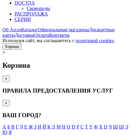
ПОСУДА
Сковороды
РАСПРОДАЖА
СЕРИИ
Об Arcos
Каталог
Официальные магазины
Дисконтные
карты
Доставка
Оплата
Контакты
Используя сайт, вы согла­шаетесь с
политикой cookies
.
Хорошо
×
Корзина
×
ПРАВИЛА ПРЕДОСТАВЛЕНИЯ УСЛУГ
×
ВАШ ГОРОД?
А
Б
В
Г
Д
Е
Ж
З
И
Й
К
Л
М
Н
О
П
Р
С
Т
У
Ф
Х
Ц
Ч
Ш
Щ
Э
Ю
Я