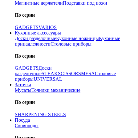
Магнитные держатели
Подставки под ножи
По серии
GADGETS
VARIOS
Кухонные аксессуары
Доски разделочные
Кухонные ножницы
Кухонные
принадлежности
Столовые приборы
По серии
GADGETS
Доски
разделочные
STEAK
SCISSORS
MESA
Столовые
приборы
UNIVERSAL
Заточка
Мусаты
Точилки механические
По серии
SHARPENING STEELS
Посуда
Сковороды
По серии