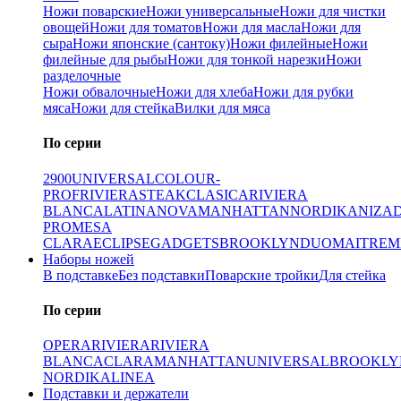
Ножи поварские
Ножи универсальные
Ножи для чистки
овощей
Ножи для томатов
Ножи для масла
Ножи для
сыра
Ножи японские (сантоку)
Ножи филейные
Ножи
филейные для рыбы
Ножи для тонкой нарезки
Ножи
разделочные
Ножи обвалочные
Ножи для хлеба
Ножи для рубки
мяса
Ножи для стейка
Вилки для мяса
По серии
2900
UNIVERSAL
COLOUR-
PROF
RIVIERA
STEAK
CLASICA
RIVIERA
BLANCA
LATINA
NOVA
MANHATTAN
NORDIKA
NIZA
PRO
MESA
CLARA
ECLIPSE
GADGETS
BROOKLYN
DUO
MAITRE
M
Наборы ножей
В подставке
Без подставки
Поварские тройки
Для стейка
По серии
OPERA
RIVIERA
RIVIERA
BLANCA
CLARA
MANHATTAN
UNIVERSAL
BROOKLY
NORDIKA
LINEA
Подставки и держатели