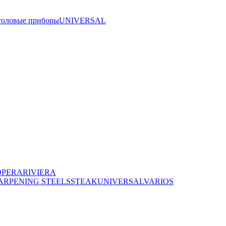
толовые приборы
UNIVERSAL
OPERA
RIVIERA
ARPENING STEELS
STEAK
UNIVERSAL
VARIOS