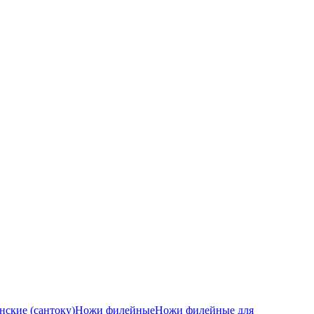
ские (сантоку)
Ножи филейные
Ножи филейные для