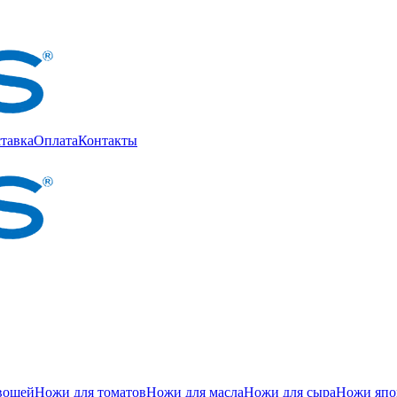
тавка
Оплата
Контакты
вощей
Ножи для томатов
Ножи для масла
Ножи для сыра
Ножи япон