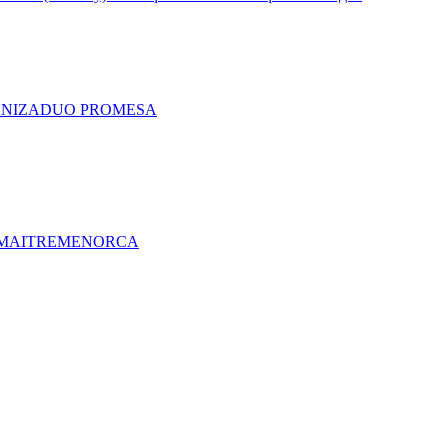
A
NIZA
DUO PRO
MESA
MAITRE
MENORCA