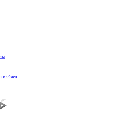
кты
т и обмен