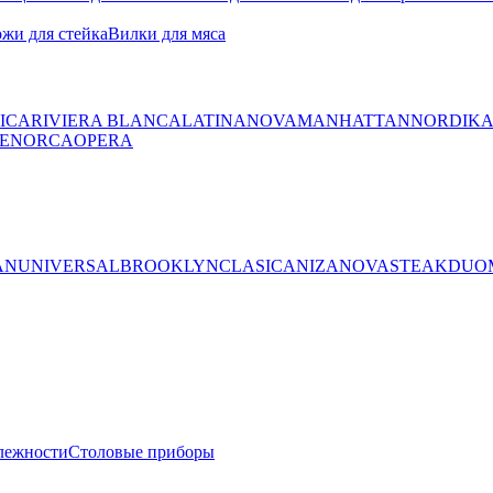
жи для стейка
Вилки для мяса
ICA
RIVIERA BLANCA
LATINA
NOVA
MANHATTAN
NORDIK
ENORCA
OPERA
AN
UNIVERSAL
BROOKLYN
CLASICA
NIZA
NOVA
STEAK
DUO
лежности
Столовые приборы