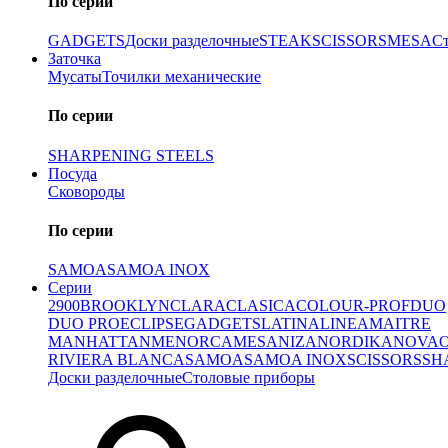
По серии
GADGETS
Доски разделочные
STEAK
SCISSORS
MESA
С
Заточка
Мусаты
Точилки механические
По серии
SHARPENING STEELS
Посуда
Сковороды
По серии
SAMOA
SAMOA INOX
Серии
2900
BROOKLYN
CLARA
CLASICA
COLOUR-PROF
DUO
DUO PRO
ECLIPSE
GADGETS
LATINA
LINEA
MAITRE
MANHATTAN
MENORCA
MESA
NIZA
NORDIKA
NOVA
RIVIERA BLANCA
SAMOA
SAMOA INOX
SCISSORS
SH
Доски разделочные
Столовые приборы