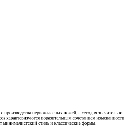
ь с производства первоклассных ножей, а сегодня значительно
rcos характеризуются поразительным сочетанием изысканности
т минималистский стиль и классические формы.