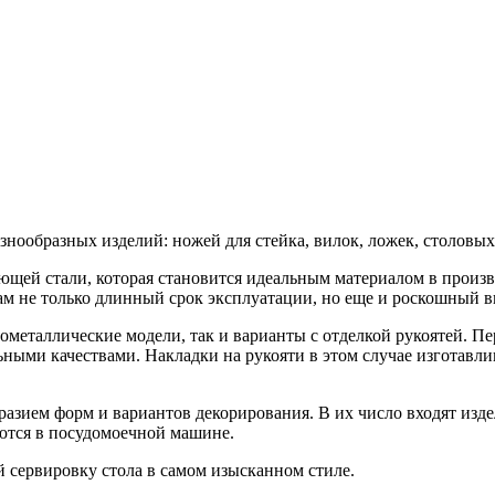
нообразных изделий: ножей для стейка, вилок, ложек, столовых 
щей стали, которая становится идеальным материалом в произв
ам не только длинный срок эксплуатации, но еще и роскошный 
ометаллические модели, так и варианты с отделкой рукоятей. П
ными качествами. Накладки на рукояти в этом случае изготавл
ием форм и вариантов декорирования. В их число входят изделия
ются в посудомоечной машине.
 сервировку стола в самом изысканном стиле.