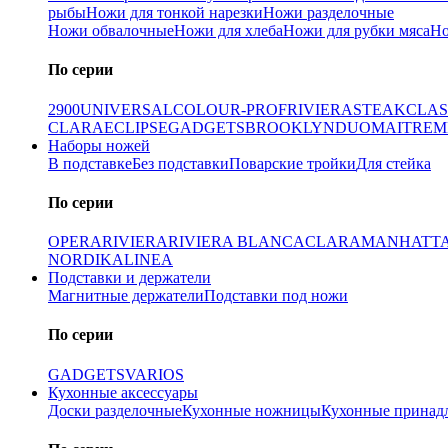
рыбы
Ножи для тонкой нарезки
Ножи разделочные
Ножи обвалочные
Ножи для хлеба
Ножи для рубки мяса
Но
По серии
2900
UNIVERSAL
COLOUR-PROF
RIVIERA
STEAK
CLAS
CLARA
ECLIPSE
GADGETS
BROOKLYN
DUO
MAITRE
M
Наборы ножей
В подставке
Без подставки
Поварские тройки
Для стейка
По серии
OPERA
RIVIERA
RIVIERA BLANCA
CLARA
MANHATT
NORDIKA
LINEA
Подставки и держатели
Магнитные держатели
Подставки под ножи
По серии
GADGETS
VARIOS
Кухонные аксессуары
Доски разделочные
Кухонные ножницы
Кухонные принад