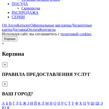
ПОСУДА
Сковороды
РАСПРОДАЖА
СЕРИИ
Об Arcos
Каталог
Официальные магазины
Дисконтные
карты
Доставка
Оплата
Контакты
Используя сайт, вы согла­шаетесь с
политикой cookies
.
Хорошо
×
Корзина
×
ПРАВИЛА ПРЕДОСТАВЛЕНИЯ УСЛУГ
×
ВАШ ГОРОД?
А
Б
В
Г
Д
Е
Ж
З
И
Й
К
Л
М
Н
О
П
Р
С
Т
У
Ф
Х
Ц
Ч
Ш
Щ
Э
Ю
Я