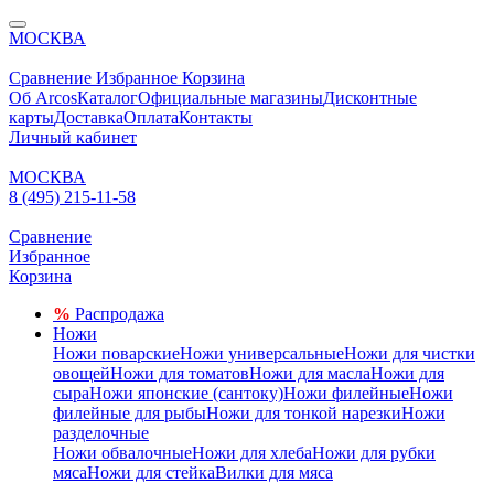
МОСКВА
Сравнение
Избранное
Корзина
Об Arcos
Каталог
Официальные магазины
Дисконтные
карты
Доставка
Оплата
Контакты
Личный кабинет
МОСКВА
8 (495) 215-11-58
Сравнение
Избранное
Корзина
%
Распродажа
Ножи
Ножи поварские
Ножи универсальные
Ножи для чистки
овощей
Ножи для томатов
Ножи для масла
Ножи для
сыра
Ножи японские (сантоку)
Ножи филейные
Ножи
филейные для рыбы
Ножи для тонкой нарезки
Ножи
разделочные
Ножи обвалочные
Ножи для хлеба
Ножи для рубки
мяса
Ножи для стейка
Вилки для мяса