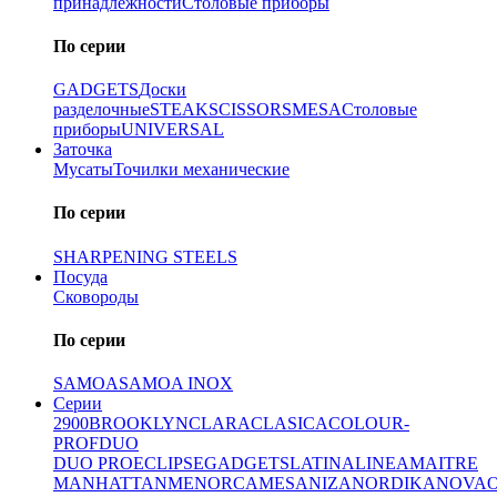
принадлежности
Столовые приборы
По серии
GADGETS
Доски
разделочные
STEAK
SCISSORS
MESA
Столовые
приборы
UNIVERSAL
Заточка
Мусаты
Точилки механические
По серии
SHARPENING STEELS
Посуда
Сковороды
По серии
SAMOA
SAMOA INOX
Серии
2900
BROOKLYN
CLARA
CLASICA
COLOUR-
PROF
DUO
DUO PRO
ECLIPSE
GADGETS
LATINA
LINEA
MAITRE
MANHATTAN
MENORCA
MESA
NIZA
NORDIKA
NOVA