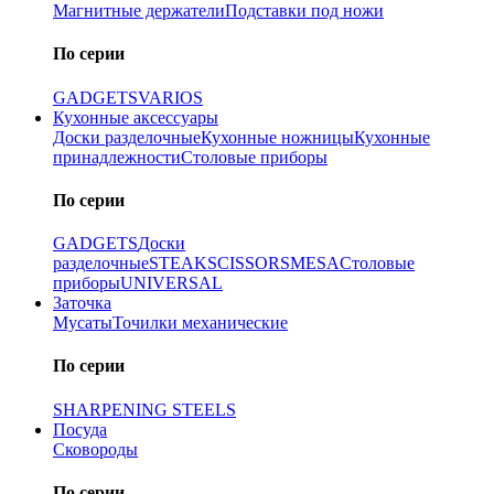
Магнитные держатели
Подставки под ножи
По серии
GADGETS
VARIOS
Кухонные аксессуары
Доски разделочные
Кухонные ножницы
Кухонные
принадлежности
Столовые приборы
По серии
GADGETS
Доски
разделочные
STEAK
SCISSORS
MESA
Столовые
приборы
UNIVERSAL
Заточка
Мусаты
Точилки механические
По серии
SHARPENING STEELS
Посуда
Сковороды
По серии