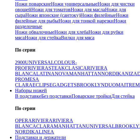
Ножи поварские
Ножи универсальные
Ножи для чистки
овощей
Ножи для томатов
Ножи для масла
Ножи для
сыра
Ножи японские (сантоку)
Ножи филейные
Ножи
филейные для рыбы
Ножи для тонкой нарезки
Ножи
разделочные
Ножи обвалочные
Ножи для хлеба
Ножи для рубки
мяса
Ножи для стейка
Вилки для мяса
По серии
2900
UNIVERSAL
COLOUR-
PROF
RIVIERA
STEAK
CLASICA
RIVIERA
BLANCA
LATINA
NOVA
MANHATTAN
NORDIKA
NIZA
PRO
MESA
CLARA
ECLIPSE
GADGETS
BROOKLYN
DUO
MAITRE
M
Наборы ножей
В подставке
Без подставки
Поварские тройки
Для стейка
По серии
OPERA
RIVIERA
RIVIERA
BLANCA
CLARA
MANHATTAN
UNIVERSAL
BROOKLY
NORDIKA
LINEA
Подставки и держатели