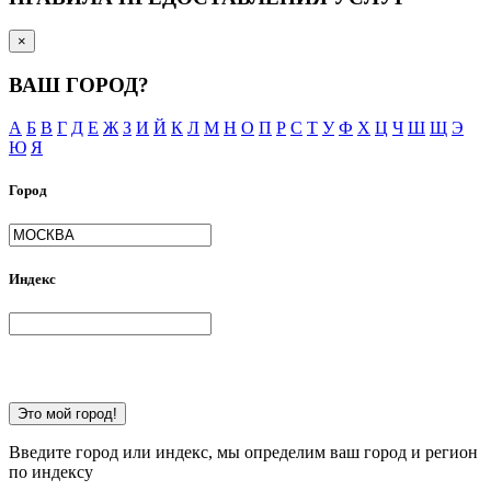
×
ВАШ ГОРОД?
А
Б
В
Г
Д
Е
Ж
З
И
Й
К
Л
М
Н
О
П
Р
С
Т
У
Ф
Х
Ц
Ч
Ш
Щ
Э
Ю
Я
Город
Индекс
Это мой город!
Введите город или индекс, мы определим ваш город и регион
по индексу