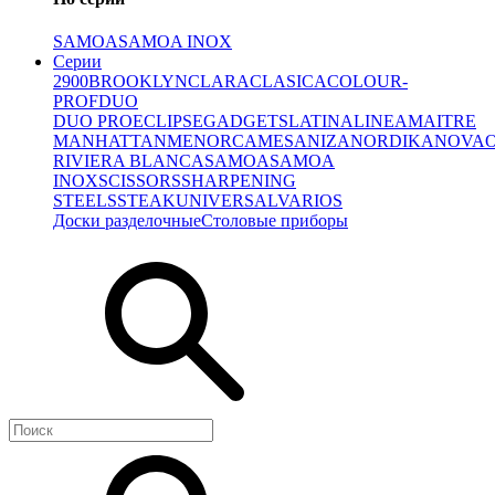
SAMOA
SAMOA INOX
Серии
2900
BROOKLYN
CLARA
CLASICA
COLOUR-
PROF
DUO
DUO PRO
ECLIPSE
GADGETS
LATINA
LINEA
MAITRE
MANHATTAN
MENORCA
MESA
NIZA
NORDIKA
NOVA
RIVIERA BLANCA
SAMOA
SAMOA
INOX
SCISSORS
SHARPENING
STEELS
STEAK
UNIVERSAL
VARIOS
Доски разделочные
Столовые приборы