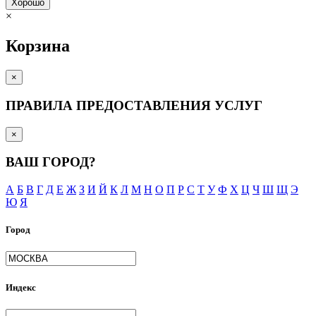
Хорошо
×
Корзина
×
ПРАВИЛА ПРЕДОСТАВЛЕНИЯ УСЛУГ
×
ВАШ ГОРОД?
А
Б
В
Г
Д
Е
Ж
З
И
Й
К
Л
М
Н
О
П
Р
С
Т
У
Ф
Х
Ц
Ч
Ш
Щ
Э
Ю
Я
Город
Индекс