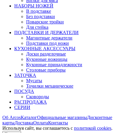
Вилки для мяса
НАБОРЫ НОЖЕЙ
В подставке
Без подставки
Поварские тройки
Для стейка
ПОДСТАВКИ И ДЕРЖАТЕЛИ
Магнитные держатели
Подставки под ножи
КУХОННЫЕ АКСЕССУАРЫ
Доски разделочные
Кухонные ножницы
Кухонные принадлежности
Столовые приборы
ЗАТОЧКА
Мусаты
Точилки механические
ПОСУДА
Сковороды
РАСПРОДАЖА
СЕРИИ
Об Arcos
Каталог
Официальные магазины
Дисконтные
карты
Доставка
Оплата
Контакты
Используя сайт, вы согла­шаетесь с
политикой cookies
.