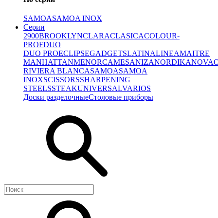
SAMOA
SAMOA INOX
Серии
2900
BROOKLYN
CLARA
CLASICA
COLOUR-
PROF
DUO
DUO PRO
ECLIPSE
GADGETS
LATINA
LINEA
MAITRE
MANHATTAN
MENORCA
MESA
NIZA
NORDIKA
NOVA
RIVIERA BLANCA
SAMOA
SAMOA
INOX
SCISSORS
SHARPENING
STEELS
STEAK
UNIVERSAL
VARIOS
Доски разделочные
Столовые приборы