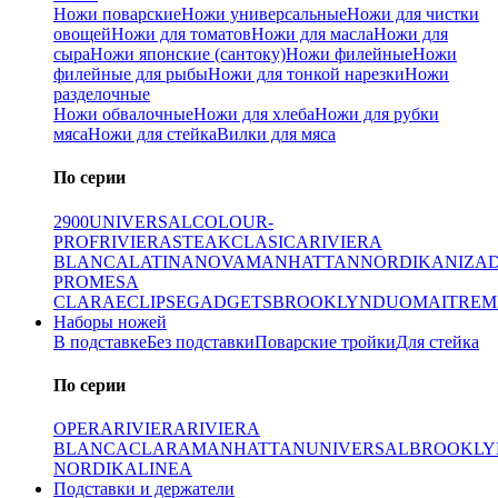
Ножи поварские
Ножи универсальные
Ножи для чистки
овощей
Ножи для томатов
Ножи для масла
Ножи для
сыра
Ножи японские (сантоку)
Ножи филейные
Ножи
филейные для рыбы
Ножи для тонкой нарезки
Ножи
разделочные
Ножи обвалочные
Ножи для хлеба
Ножи для рубки
мяса
Ножи для стейка
Вилки для мяса
По серии
2900
UNIVERSAL
COLOUR-
PROF
RIVIERA
STEAK
CLASICA
RIVIERA
BLANCA
LATINA
NOVA
MANHATTAN
NORDIKA
NIZA
PRO
MESA
CLARA
ECLIPSE
GADGETS
BROOKLYN
DUO
MAITRE
M
Наборы ножей
В подставке
Без подставки
Поварские тройки
Для стейка
По серии
OPERA
RIVIERA
RIVIERA
BLANCA
CLARA
MANHATTAN
UNIVERSAL
BROOKLY
NORDIKA
LINEA
Подставки и держатели