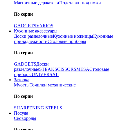
Магнитные держатели
Подставки под ножи
По серии
GADGETS
VARIOS
Кухонные аксессуары
Доски разделочные
Кухонные ножницы
Кухонные
принадлежности
Столовые приборы
По серии
GADGETS
Доски
разделочные
STEAK
SCISSORS
MESA
Столовые
приборы
UNIVERSAL
Заточка
Мусаты
Точилки механические
По серии
SHARPENING STEELS
Посуда
Сковороды
По серии