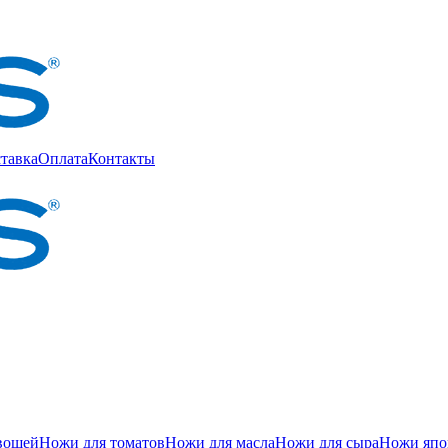
тавка
Оплата
Контакты
вощей
Ножи для томатов
Ножи для масла
Ножи для сыра
Ножи япон