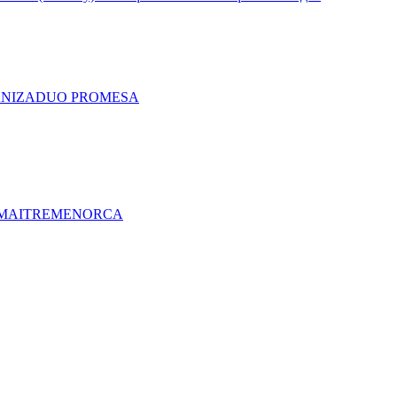
A
NIZA
DUO PRO
MESA
MAITRE
MENORCA