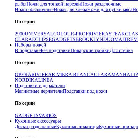
рыбы
Ножи для тонкой нарезки
Ножи разделочные
Ножи обвалочные
Ножи для хлеба
Ножи для рубки мяса
Но
По серии
2900
UNIVERSAL
COLOUR-PROF
RIVIERA
STEAK
CLAS
CLARA
ECLIPSE
GADGETS
BROOKLYN
DUO
MAITRE
M
Наборы ножей
В подставке
Без подставки
Поварские тройки
Для стейка
По серии
OPERA
RIVIERA
RIVIERA BLANCA
CLARA
MANHATT
NORDIKA
LINEA
Подставки и держатели
Магнитные держатели
Подставки под ножи
По серии
GADGETS
VARIOS
Кухонные аксессуары
Доски разделочные
Кухонные ножницы
Кухонные принад