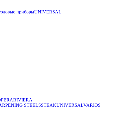
толовые приборы
UNIVERSAL
OPERA
RIVIERA
ARPENING STEELS
STEAK
UNIVERSAL
VARIOS