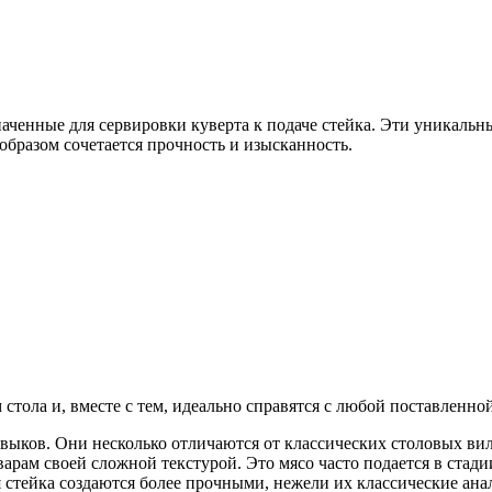
наченные для сервировки куверта к подаче стейка. Эти уникаль
образом сочетается прочность и изысканность.
тола и, вместе с тем, идеально справятся с любой поставленной
выков. Они несколько отличаются от классических столовых вил
варам своей сложной текстурой. Это мясо часто подается в стад
стейка создаются более прочными, нежели их классические анал