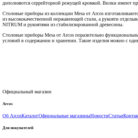
дополняются серрейторной режущей кромкой. Вилки имеют про
Столовые приборы из коллекции Mesa от Arcos изготавливаютс
из высококачественной нержавеющей стали, а рукояти отделыв
NITRUM и рукоятями из стабилизированной древесины.
Столовые приборы Mesa от Arcos поразительно функциональны
условий в содержании и хранении. Такие изделия можно с один
Официальный магазин
Arcos
Об Arcos
Каталог
Официальные магазины
Новости
Статьи
Конта
Для покупателей