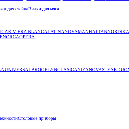
жи для стейка
Вилки для мяса
ICA
RIVIERA BLANCA
LATINA
NOVA
MANHATTAN
NORDIK
ENORCA
OPERA
AN
UNIVERSAL
BROOKLYN
CLASICA
NIZA
NOVA
STEAK
DUO
лежности
Столовые приборы