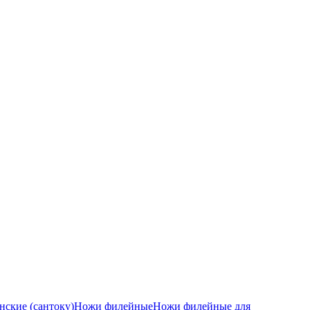
ские (сантоку)
Ножи филейные
Ножи филейные для