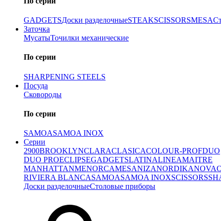
По серии
GADGETS
Доски разделочные
STEAK
SCISSORS
MESA
С
Заточка
Мусаты
Точилки механические
По серии
SHARPENING STEELS
Посуда
Сковороды
По серии
SAMOA
SAMOA INOX
Серии
2900
BROOKLYN
CLARA
CLASICA
COLOUR-PROF
DUO
DUO PRO
ECLIPSE
GADGETS
LATINA
LINEA
MAITRE
MANHATTAN
MENORCA
MESA
NIZA
NORDIKA
NOVA
RIVIERA BLANCA
SAMOA
SAMOA INOX
SCISSORS
SH
Доски разделочные
Столовые приборы