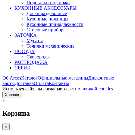
Подставки под ножи
КУХОННЫЕ АКСЕССУАРЫ
Доски разделочные
Кухонные ножницы
Кухонные принадлежности
Столовые приборы
ЗАТОЧКА
Мусаты
Точилки механические
ПОСУДА
Сковороды
РАСПРОДАЖА
СЕРИИ
Об Arcos
Каталог
Официальные магазины
Дисконтные
карты
Доставка
Оплата
Контакты
Используя сайт, вы согла­шаетесь с
политикой cookies
.
Хорошо
×
Корзина
×