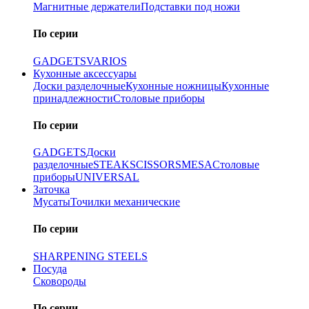
Магнитные держатели
Подставки под ножи
По серии
GADGETS
VARIOS
Кухонные аксессуары
Доски разделочные
Кухонные ножницы
Кухонные
принадлежности
Столовые приборы
По серии
GADGETS
Доски
разделочные
STEAK
SCISSORS
MESA
Столовые
приборы
UNIVERSAL
Заточка
Мусаты
Точилки механические
По серии
SHARPENING STEELS
Посуда
Сковороды
По серии