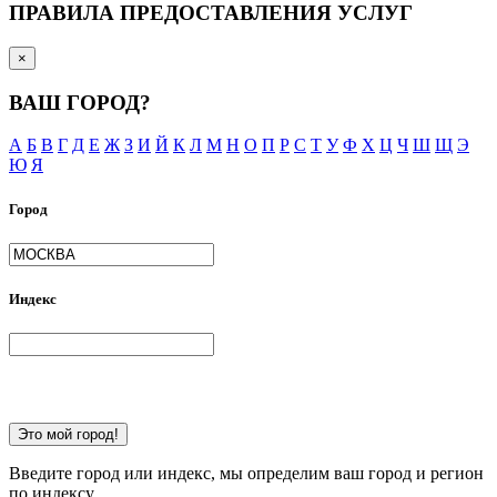
ПРАВИЛА ПРЕДОСТАВЛЕНИЯ УСЛУГ
×
ВАШ ГОРОД?
А
Б
В
Г
Д
Е
Ж
З
И
Й
К
Л
М
Н
О
П
Р
С
Т
У
Ф
Х
Ц
Ч
Ш
Щ
Э
Ю
Я
Город
Индекс
Это мой город!
Введите город или индекс, мы определим ваш город и регион
по индексу