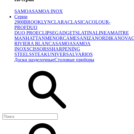
SAMOA
SAMOA INOX
Серии
2900
BROOKLYN
CLARA
CLASICA
COLOUR-
PROF
DUO
DUO PRO
ECLIPSE
GADGETS
LATINA
LINEA
MAITRE
MANHATTAN
MENORCA
MESA
NIZA
NORDIKA
NOVA
RIVIERA BLANCA
SAMOA
SAMOA
INOX
SCISSORS
SHARPENING
STEELS
STEAK
UNIVERSAL
VARIOS
Доски разделочные
Столовые приборы