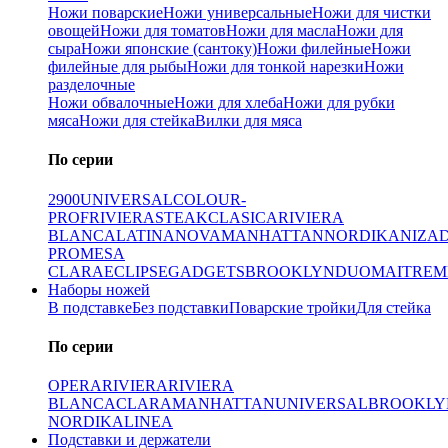
Ножи поварские
Ножи универсальные
Ножи для чистки
овощей
Ножи для томатов
Ножи для масла
Ножи для
сыра
Ножи японские (сантоку)
Ножи филейные
Ножи
филейные для рыбы
Ножи для тонкой нарезки
Ножи
разделочные
Ножи обвалочные
Ножи для хлеба
Ножи для рубки
мяса
Ножи для стейка
Вилки для мяса
По серии
2900
UNIVERSAL
COLOUR-
PROF
RIVIERA
STEAK
CLASICA
RIVIERA
BLANCA
LATINA
NOVA
MANHATTAN
NORDIKA
NIZA
PRO
MESA
CLARA
ECLIPSE
GADGETS
BROOKLYN
DUO
MAITRE
M
Наборы ножей
В подставке
Без подставки
Поварские тройки
Для стейка
По серии
OPERA
RIVIERA
RIVIERA
BLANCA
CLARA
MANHATTAN
UNIVERSAL
BROOKLY
NORDIKA
LINEA
Подставки и держатели