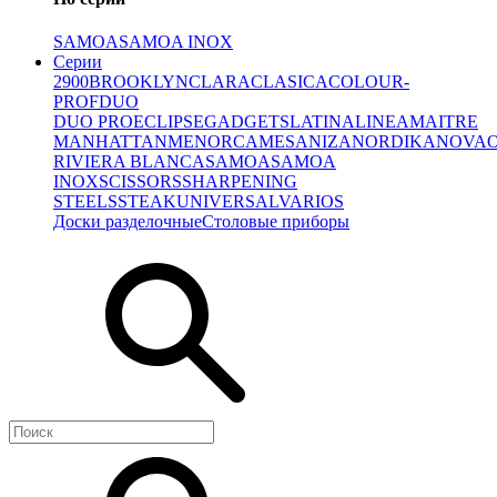
SAMOA
SAMOA INOX
Серии
2900
BROOKLYN
CLARA
CLASICA
COLOUR-
PROF
DUO
DUO PRO
ECLIPSE
GADGETS
LATINA
LINEA
MAITRE
MANHATTAN
MENORCA
MESA
NIZA
NORDIKA
NOVA
RIVIERA BLANCA
SAMOA
SAMOA
INOX
SCISSORS
SHARPENING
STEELS
STEAK
UNIVERSAL
VARIOS
Доски разделочные
Столовые приборы