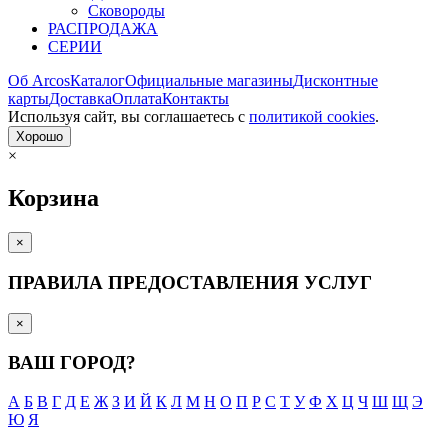
Сковороды
РАСПРОДАЖА
СЕРИИ
Об Arcos
Каталог
Официальные магазины
Дисконтные
карты
Доставка
Оплата
Контакты
Используя сайт, вы согла­шаетесь с
политикой cookies
.
Хорошо
×
Корзина
×
ПРАВИЛА ПРЕДОСТАВЛЕНИЯ УСЛУГ
×
ВАШ ГОРОД?
А
Б
В
Г
Д
Е
Ж
З
И
Й
К
Л
М
Н
О
П
Р
С
Т
У
Ф
Х
Ц
Ч
Ш
Щ
Э
Ю
Я