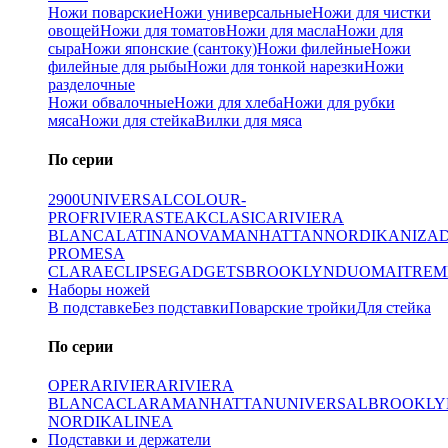
Ножи поварские
Ножи универсальные
Ножи для чистки
овощей
Ножи для томатов
Ножи для масла
Ножи для
сыра
Ножи японские (сантоку)
Ножи филейные
Ножи
филейные для рыбы
Ножи для тонкой нарезки
Ножи
разделочные
Ножи обвалочные
Ножи для хлеба
Ножи для рубки
мяса
Ножи для стейка
Вилки для мяса
По серии
2900
UNIVERSAL
COLOUR-
PROF
RIVIERA
STEAK
CLASICA
RIVIERA
BLANCA
LATINA
NOVA
MANHATTAN
NORDIKA
NIZA
PRO
MESA
CLARA
ECLIPSE
GADGETS
BROOKLYN
DUO
MAITRE
M
Наборы ножей
В подставке
Без подставки
Поварские тройки
Для стейка
По серии
OPERA
RIVIERA
RIVIERA
BLANCA
CLARA
MANHATTAN
UNIVERSAL
BROOKLY
NORDIKA
LINEA
Подставки и держатели