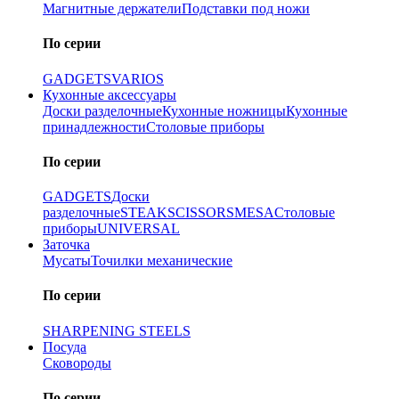
Магнитные держатели
Подставки под ножи
По серии
GADGETS
VARIOS
Кухонные аксессуары
Доски разделочные
Кухонные ножницы
Кухонные
принадлежности
Столовые приборы
По серии
GADGETS
Доски
разделочные
STEAK
SCISSORS
MESA
Столовые
приборы
UNIVERSAL
Заточка
Мусаты
Точилки механические
По серии
SHARPENING STEELS
Посуда
Сковороды
По серии