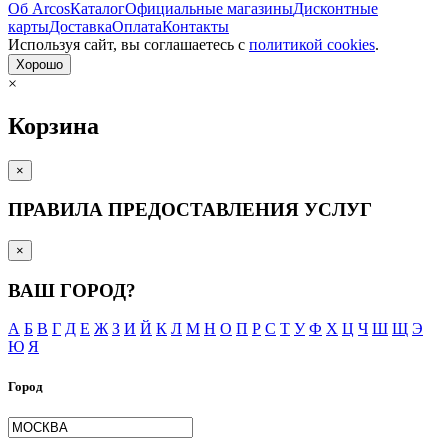
Об Arcos
Каталог
Официальные магазины
Дисконтные
карты
Доставка
Оплата
Контакты
Используя сайт, вы согла­шаетесь с
политикой cookies
.
Хорошо
×
Корзина
×
ПРАВИЛА ПРЕДОСТАВЛЕНИЯ УСЛУГ
×
ВАШ ГОРОД?
А
Б
В
Г
Д
Е
Ж
З
И
Й
К
Л
М
Н
О
П
Р
С
Т
У
Ф
Х
Ц
Ч
Ш
Щ
Э
Ю
Я
Город