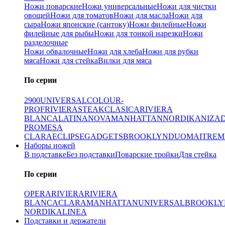
Ножи поварские
Ножи универсальные
Ножи для чистки
овощей
Ножи для томатов
Ножи для масла
Ножи для
сыра
Ножи японские (сантоку)
Ножи филейные
Ножи
филейные для рыбы
Ножи для тонкой нарезки
Ножи
разделочные
Ножи обвалочные
Ножи для хлеба
Ножи для рубки
мяса
Ножи для стейка
Вилки для мяса
По серии
2900
UNIVERSAL
COLOUR-
PROF
RIVIERA
STEAK
CLASICA
RIVIERA
BLANCA
LATINA
NOVA
MANHATTAN
NORDIKA
NIZA
PRO
MESA
CLARA
ECLIPSE
GADGETS
BROOKLYN
DUO
MAITRE
M
Наборы ножей
В подставке
Без подставки
Поварские тройки
Для стейка
По серии
OPERA
RIVIERA
RIVIERA
BLANCA
CLARA
MANHATTAN
UNIVERSAL
BROOKLY
NORDIKA
LINEA
Подставки и держатели