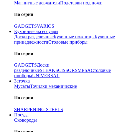
Магнитные держатели
Подставки под ножи
По серии
GADGETS
VARIOS
Кухонные аксессуары
Доски разделочные
Кухонные ножницы
Кухонные
принадлежности
Столовые приборы
По серии
GADGETS
Доски
разделочные
STEAK
SCISSORS
MESA
Столовые
приборы
UNIVERSAL
Заточка
Мусаты
Точилки механические
По серии
SHARPENING STEELS
Посуда
Сковороды
По серии