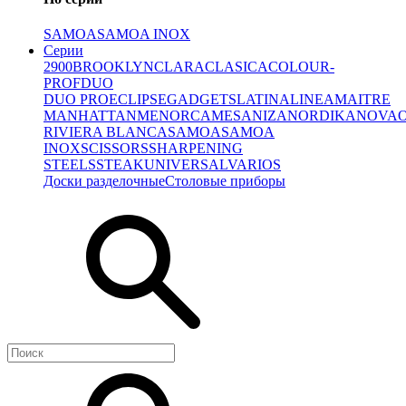
SAMOA
SAMOA INOX
Серии
2900
BROOKLYN
CLARA
CLASICA
COLOUR-
PROF
DUO
DUO PRO
ECLIPSE
GADGETS
LATINA
LINEA
MAITRE
MANHATTAN
MENORCA
MESA
NIZA
NORDIKA
NOVA
RIVIERA BLANCA
SAMOA
SAMOA
INOX
SCISSORS
SHARPENING
STEELS
STEAK
UNIVERSAL
VARIOS
Доски разделочные
Столовые приборы