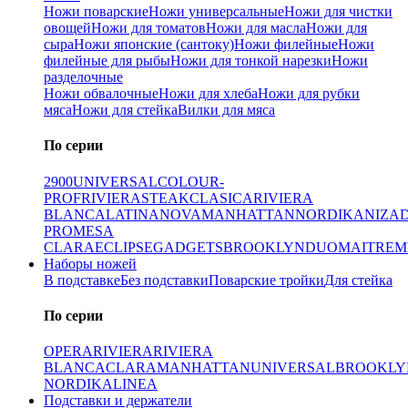
Ножи поварские
Ножи универсальные
Ножи для чистки
овощей
Ножи для томатов
Ножи для масла
Ножи для
сыра
Ножи японские (сантоку)
Ножи филейные
Ножи
филейные для рыбы
Ножи для тонкой нарезки
Ножи
разделочные
Ножи обвалочные
Ножи для хлеба
Ножи для рубки
мяса
Ножи для стейка
Вилки для мяса
По серии
2900
UNIVERSAL
COLOUR-
PROF
RIVIERA
STEAK
CLASICA
RIVIERA
BLANCA
LATINA
NOVA
MANHATTAN
NORDIKA
NIZA
PRO
MESA
CLARA
ECLIPSE
GADGETS
BROOKLYN
DUO
MAITRE
M
Наборы ножей
В подставке
Без подставки
Поварские тройки
Для стейка
По серии
OPERA
RIVIERA
RIVIERA
BLANCA
CLARA
MANHATTAN
UNIVERSAL
BROOKLY
NORDIKA
LINEA
Подставки и держатели