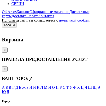
СЕРИИ
Об Arcos
Каталог
Официальные магазины
Дисконтные
карты
Доставка
Оплата
Контакты
Используя сайт, вы согла­шаетесь с
политикой cookies
.
Хорошо
×
Корзина
×
ПРАВИЛА ПРЕДОСТАВЛЕНИЯ УСЛУГ
×
ВАШ ГОРОД?
А
Б
В
Г
Д
Е
Ж
З
И
Й
К
Л
М
Н
О
П
Р
С
Т
У
Ф
Х
Ц
Ч
Ш
Щ
Э
Ю
Я
Город