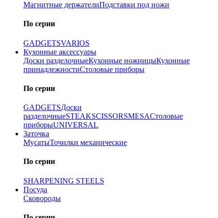
Магнитные держатели
Подставки под ножи
По серии
GADGETS
VARIOS
Кухонные аксессуары
Доски разделочные
Кухонные ножницы
Кухонные
принадлежности
Столовые приборы
По серии
GADGETS
Доски
разделочные
STEAK
SCISSORS
MESA
Столовые
приборы
UNIVERSAL
Заточка
Мусаты
Точилки механические
По серии
SHARPENING STEELS
Посуда
Сковороды
По серии