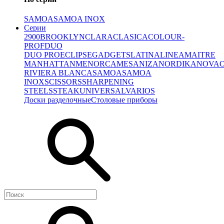
SAMOA
SAMOA INOX
Серии
2900
BROOKLYN
CLARA
CLASICA
COLOUR-
PROF
DUO
DUO PRO
ECLIPSE
GADGETS
LATINA
LINEA
MAITRE
MANHATTAN
MENORCA
MESA
NIZA
NORDIKA
NOVA
RIVIERA BLANCA
SAMOA
SAMOA
INOX
SCISSORS
SHARPENING
STEELS
STEAK
UNIVERSAL
VARIOS
Доски разделочные
Столовые приборы