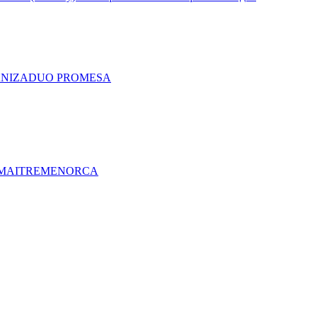
A
NIZA
DUO PRO
MESA
MAITRE
MENORCA