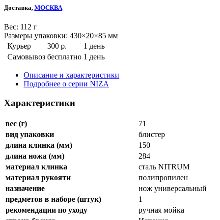
Доставка,
МОСКВА
Веc: 112 г
Размеры упаковки: 430×20×85 мм
Курьер
300 р.
1 день
Самовывоз
бесплатно
1 день
Описание и характеристики
Подробнее о серии NIZA
Характеристики
вес (г)
71
вид упаковки
блистер
длина клинка (мм)
150
длина ножа (мм)
284
материал клинка
сталь NITRUM
материал рукояти
полипропилен
назначение
нож универсальный
предметов в наборе (штук)
1
рекомендации по уходу
ручная мойка