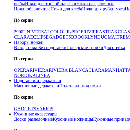
рыбы
Ножи для тонкой нарезки
Ножи разделочные
Ножи обвалочные
Ножи для хлеба
Ножи для рубки мяса
Но
По серии
2900
UNIVERSAL
COLOUR-PROF
RIVIERA
STEAK
CLAS
CLARA
ECLIPSE
GADGETS
BROOKLYN
DUO
MAITRE
M
Наборы ножей
В подставке
Без подставки
Поварские тройки
Для стейка
По серии
OPERA
RIVIERA
RIVIERA BLANCA
CLARA
MANHATT
NORDIKA
LINEA
Подставки и держатели
Магнитные держатели
Подставки под ножи
По серии
GADGETS
VARIOS
Кухонные аксессуары
Доски разделочные
Кухонные ножницы
Кухонные принад