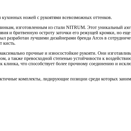
и кухонных ножей с рукоятями всевозможных оттенков.
линкам, изготовленным из стали NITRUM. Этот уникальный азот
ия и бритвенную остроту заточки его режущей кромки, но еще 
был разработан лучшими дизайнерами бренда Arcos в сотруднич
т кисть.
максимально прочные и износостойкие рукояти. Они изготавлив
сом, а также превосходной степенью устойчивости к воздействи
ик клинка, что способствует более прочному соединению и исклю
актичные комплекты, лидирующие позиции среди которых заним