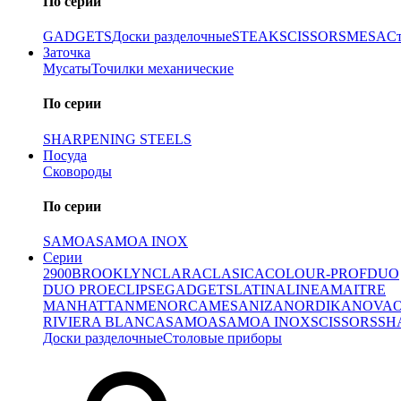
По серии
GADGETS
Доски разделочные
STEAK
SCISSORS
MESA
С
Заточка
Мусаты
Точилки механические
По серии
SHARPENING STEELS
Посуда
Сковороды
По серии
SAMOA
SAMOA INOX
Серии
2900
BROOKLYN
CLARA
CLASICA
COLOUR-PROF
DUO
DUO PRO
ECLIPSE
GADGETS
LATINA
LINEA
MAITRE
MANHATTAN
MENORCA
MESA
NIZA
NORDIKA
NOVA
RIVIERA BLANCA
SAMOA
SAMOA INOX
SCISSORS
SH
Доски разделочные
Столовые приборы