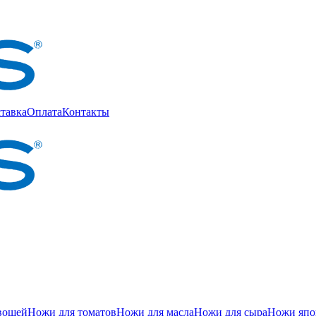
тавка
Оплата
Контакты
вощей
Ножи для томатов
Ножи для масла
Ножи для сыра
Ножи япон