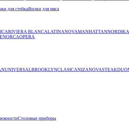
жи для стейка
Вилки для мяса
ICA
RIVIERA BLANCA
LATINA
NOVA
MANHATTAN
NORDIK
ENORCA
OPERA
AN
UNIVERSAL
BROOKLYN
CLASICA
NIZA
NOVA
STEAK
DUO
лежности
Столовые приборы