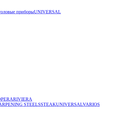
толовые приборы
UNIVERSAL
OPERA
RIVIERA
ARPENING STEELS
STEAK
UNIVERSAL
VARIOS