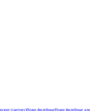
ские (сантоку)
Ножи филейные
Ножи филейные для