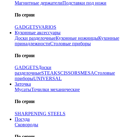
Магнитные держатели
Подставки под ножи
По серии
GADGETS
VARIOS
Кухонные аксессуары
Доски разделочные
Кухонные ножницы
Кухонные
принадлежности
Столовые приборы
По серии
GADGETS
Доски
разделочные
STEAK
SCISSORS
MESA
Столовые
приборы
UNIVERSAL
Заточка
Мусаты
Точилки механические
По серии
SHARPENING STEELS
Посуда
Сковороды
По серии