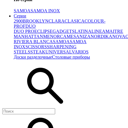
SAMOA
SAMOA INOX
Серии
2900
BROOKLYN
CLARA
CLASICA
COLOUR-
PROF
DUO
DUO PRO
ECLIPSE
GADGETS
LATINA
LINEA
MAITRE
MANHATTAN
MENORCA
MESA
NIZA
NORDIKA
NOVA
RIVIERA BLANCA
SAMOA
SAMOA
INOX
SCISSORS
SHARPENING
STEELS
STEAK
UNIVERSAL
VARIOS
Доски разделочные
Столовые приборы