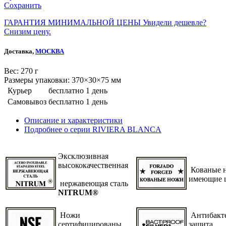
Сохранить
ГАРАНТИЯ МИНИМАЛЬНОЙ ЦЕНЫ
Увидели дешевле?
Снизим цену.
Доставка,
МОСКВА
Веc: 270 г
Размеры упаковки: 370×30×75 мм
Курьер
бесплатно
1 день
Самовывоз
бесплатно
1 день
Описание и характеристики
Подробнее о серии RIVIERA BLANCA
Эксклюзивная
высококачественная
Кованые н
имеющие 
нержавеющая сталь
NITRUM®
Ножи
Антибакт
сертифицированы
защита