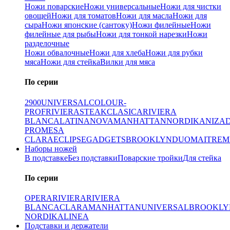
Ножи поварские
Ножи универсальные
Ножи для чистки
овощей
Ножи для томатов
Ножи для масла
Ножи для
сыра
Ножи японские (сантоку)
Ножи филейные
Ножи
филейные для рыбы
Ножи для тонкой нарезки
Ножи
разделочные
Ножи обвалочные
Ножи для хлеба
Ножи для рубки
мяса
Ножи для стейка
Вилки для мяса
По серии
2900
UNIVERSAL
COLOUR-
PROF
RIVIERA
STEAK
CLASICA
RIVIERA
BLANCA
LATINA
NOVA
MANHATTAN
NORDIKA
NIZA
PRO
MESA
CLARA
ECLIPSE
GADGETS
BROOKLYN
DUO
MAITRE
M
Наборы ножей
В подставке
Без подставки
Поварские тройки
Для стейка
По серии
OPERA
RIVIERA
RIVIERA
BLANCA
CLARA
MANHATTAN
UNIVERSAL
BROOKLY
NORDIKA
LINEA
Подставки и держатели