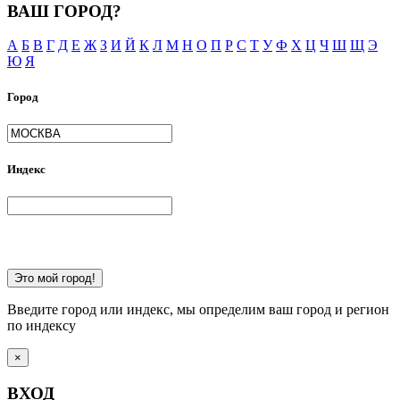
ВАШ ГОРОД?
А
Б
В
Г
Д
Е
Ж
З
И
Й
К
Л
М
Н
О
П
Р
С
Т
У
Ф
Х
Ц
Ч
Ш
Щ
Э
Ю
Я
Город
Индекс
Это мой город!
Введите город или индекс, мы определим ваш город и регион
по индексу
×
ВХОД