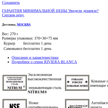
Сохранить
ГАРАНТИЯ МИНИМАЛЬНОЙ ЦЕНЫ
Увидели дешевле?
Снизим цену.
Доставка,
МОСКВА
Веc: 270 г
Размеры упаковки: 370×30×75 мм
Курьер
бесплатно
1 день
Самовывоз
бесплатно
1 день
Описание и характеристики
Подробнее о серии RIVIERA BLANCA
Эксклюзивная
высококачественная
Кованые н
имеющие 
нержавеющая сталь
NITRUM®
Ножи
Антибакт
сертифицированы
защита