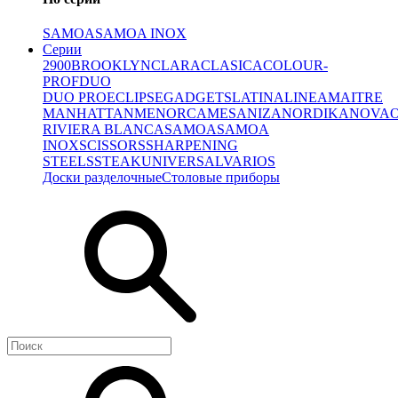
SAMOA
SAMOA INOX
Серии
2900
BROOKLYN
CLARA
CLASICA
COLOUR-
PROF
DUO
DUO PRO
ECLIPSE
GADGETS
LATINA
LINEA
MAITRE
MANHATTAN
MENORCA
MESA
NIZA
NORDIKA
NOVA
RIVIERA BLANCA
SAMOA
SAMOA
INOX
SCISSORS
SHARPENING
STEELS
STEAK
UNIVERSAL
VARIOS
Доски разделочные
Столовые приборы