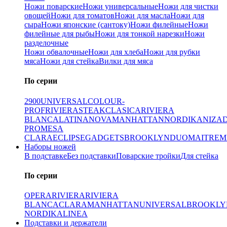
Ножи поварские
Ножи универсальные
Ножи для чистки
овощей
Ножи для томатов
Ножи для масла
Ножи для
сыра
Ножи японские (сантоку)
Ножи филейные
Ножи
филейные для рыбы
Ножи для тонкой нарезки
Ножи
разделочные
Ножи обвалочные
Ножи для хлеба
Ножи для рубки
мяса
Ножи для стейка
Вилки для мяса
По серии
2900
UNIVERSAL
COLOUR-
PROF
RIVIERA
STEAK
CLASICA
RIVIERA
BLANCA
LATINA
NOVA
MANHATTAN
NORDIKA
NIZA
PRO
MESA
CLARA
ECLIPSE
GADGETS
BROOKLYN
DUO
MAITRE
M
Наборы ножей
В подставке
Без подставки
Поварские тройки
Для стейка
По серии
OPERA
RIVIERA
RIVIERA
BLANCA
CLARA
MANHATTAN
UNIVERSAL
BROOKLY
NORDIKA
LINEA
Подставки и держатели