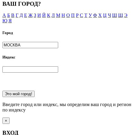
ВАШ ГОРОД?
А
Б
В
Г
Д
Е
Ж
З
И
Й
К
Л
М
Н
О
П
Р
С
Т
У
Ф
Х
Ц
Ч
Ш
Щ
Э
Ю
Я
Город
Индекс
Это мой город!
Введите город или индекс, мы определим ваш город и регион
по индексу
×
ВХОД