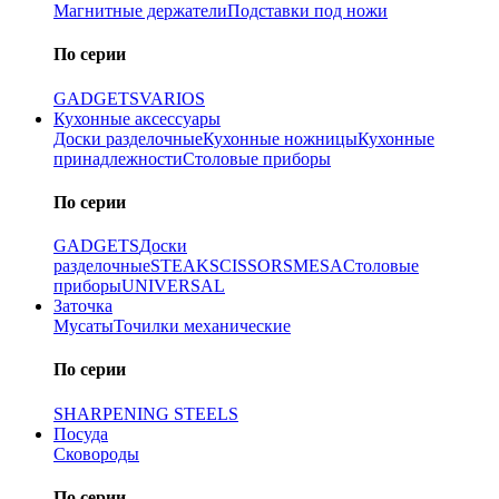
Магнитные держатели
Подставки под ножи
По серии
GADGETS
VARIOS
Кухонные аксессуары
Доски разделочные
Кухонные ножницы
Кухонные
принадлежности
Столовые приборы
По серии
GADGETS
Доски
разделочные
STEAK
SCISSORS
MESA
Столовые
приборы
UNIVERSAL
Заточка
Мусаты
Точилки механические
По серии
SHARPENING STEELS
Посуда
Сковороды
По серии