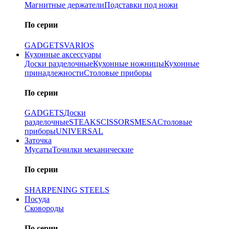
Магнитные держатели
Подставки под ножи
По серии
GADGETS
VARIOS
Кухонные аксессуары
Доски разделочные
Кухонные ножницы
Кухонные
принадлежности
Столовые приборы
По серии
GADGETS
Доски
разделочные
STEAK
SCISSORS
MESA
Столовые
приборы
UNIVERSAL
Заточка
Мусаты
Точилки механические
По серии
SHARPENING STEELS
Посуда
Сковороды
По серии