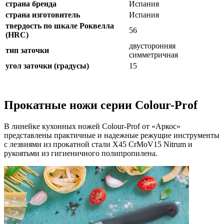
страна бренда
Испания
страна изготовитель
Испания
твердость по шкале Роквелла
56
(HRC)
двусторонняя
тип заточки
симметричная
угол заточки (градусы)
15
Прокатные ножи серии Colour-Prof
В линейке кухонных ножей Colour-Prof от «Аркос»
представлены практичные и надежные режущие инструменты
с лезвиями из прокатной стали X45 CrMoV15 Nitrum и
рукоятьми из гигиеничного полипропилена.