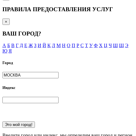
ПРАВИЛА ПРЕДОСТАВЛЕНИЯ УСЛУГ
×
ВАШ ГОРОД?
А
Б
В
Г
Д
Е
Ж
З
И
Й
К
Л
М
Н
О
П
Р
С
Т
У
Ф
Х
Ц
Ч
Ш
Щ
Э
Ю
Я
Город
Индекс
Это мой город!
Введите город или индекс, мы определим ваш город и регион