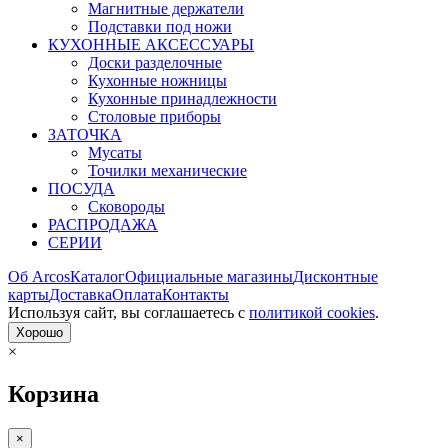
Магнитные держатели
Подставки под ножи
КУХОННЫЕ АКСЕССУАРЫ
Доски разделочные
Кухонные ножницы
Кухонные принадлежности
Столовые приборы
ЗАТОЧКА
Мусаты
Точилки механические
ПОСУДА
Сковороды
РАСПРОДАЖА
СЕРИИ
Об Arcos
Каталог
Официальные магазины
Дисконтные
карты
Доставка
Оплата
Контакты
Используя сайт, вы согла­шаетесь с
политикой cookies
.
Хорошо
×
Корзина
×