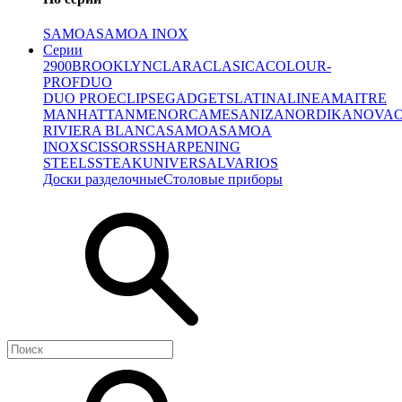
SAMOA
SAMOA INOX
Серии
2900
BROOKLYN
CLARA
CLASICA
COLOUR-
PROF
DUO
DUO PRO
ECLIPSE
GADGETS
LATINA
LINEA
MAITRE
MANHATTAN
MENORCA
MESA
NIZA
NORDIKA
NOVA
RIVIERA BLANCA
SAMOA
SAMOA
INOX
SCISSORS
SHARPENING
STEELS
STEAK
UNIVERSAL
VARIOS
Доски разделочные
Столовые приборы