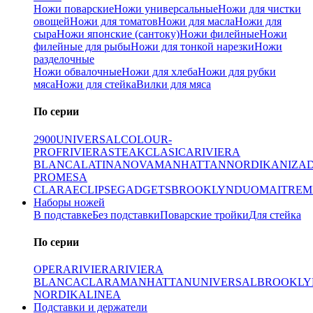
Ножи поварские
Ножи универсальные
Ножи для чистки
овощей
Ножи для томатов
Ножи для масла
Ножи для
сыра
Ножи японские (сантоку)
Ножи филейные
Ножи
филейные для рыбы
Ножи для тонкой нарезки
Ножи
разделочные
Ножи обвалочные
Ножи для хлеба
Ножи для рубки
мяса
Ножи для стейка
Вилки для мяса
По серии
2900
UNIVERSAL
COLOUR-
PROF
RIVIERA
STEAK
CLASICA
RIVIERA
BLANCA
LATINA
NOVA
MANHATTAN
NORDIKA
NIZA
PRO
MESA
CLARA
ECLIPSE
GADGETS
BROOKLYN
DUO
MAITRE
M
Наборы ножей
В подставке
Без подставки
Поварские тройки
Для стейка
По серии
OPERA
RIVIERA
RIVIERA
BLANCA
CLARA
MANHATTAN
UNIVERSAL
BROOKLY
NORDIKA
LINEA
Подставки и держатели