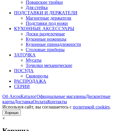
Поварские тройки
Для стейка
ПОДСТАВКИ И ДЕРЖАТЕЛИ
Магнитные держатели
Подставки под ножи
КУХОННЫЕ АКСЕССУАРЫ
Доски разделочные
Кухонные ножницы
Кухонные принадлежности
Столовые приборы
ЗАТОЧКА
Мусаты
Точилки механические
ПОСУДА
Сковороды
РАСПРОДАЖА
СЕРИИ
Об Arcos
Каталог
Официальные магазины
Дисконтные
карты
Доставка
Оплата
Контакты
Используя сайт, вы согла­шаетесь с
политикой cookies
.
Хорошо
×
Корзина