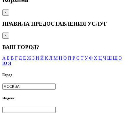
×
ПРАВИЛА ПРЕДОСТАВЛЕНИЯ УСЛУГ
×
ВАШ ГОРОД?
А
Б
В
Г
Д
Е
Ж
З
И
Й
К
Л
М
Н
О
П
Р
С
Т
У
Ф
Х
Ц
Ч
Ш
Щ
Э
Ю
Я
Город
Индекс