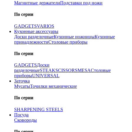
Магнитные держатели
Подставки под ножи
По серии
GADGETS
VARIOS
Кухонные аксессуары
Доски разделочные
Кухонные ножницы
Кухонные
принадлежности
Столовые приборы
По серии
GADGETS
Доски
разделочные
STEAK
SCISSORS
MESA
Столовые
приборы
UNIVERSAL
Заточка
Мусаты
Точилки механические
По серии
SHARPENING STEELS
Посуда
Сковороды
По серии