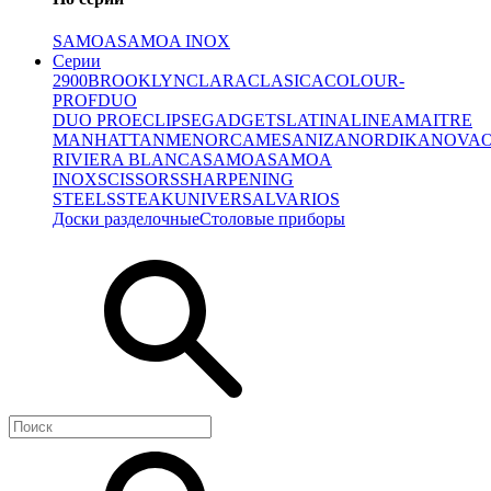
SAMOA
SAMOA INOX
Серии
2900
BROOKLYN
CLARA
CLASICA
COLOUR-
PROF
DUO
DUO PRO
ECLIPSE
GADGETS
LATINA
LINEA
MAITRE
MANHATTAN
MENORCA
MESA
NIZA
NORDIKA
NOVA
RIVIERA BLANCA
SAMOA
SAMOA
INOX
SCISSORS
SHARPENING
STEELS
STEAK
UNIVERSAL
VARIOS
Доски разделочные
Столовые приборы