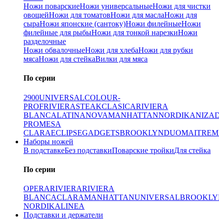
Ножи поварские
Ножи универсальные
Ножи для чистки
овощей
Ножи для томатов
Ножи для масла
Ножи для
сыра
Ножи японские (сантоку)
Ножи филейные
Ножи
филейные для рыбы
Ножи для тонкой нарезки
Ножи
разделочные
Ножи обвалочные
Ножи для хлеба
Ножи для рубки
мяса
Ножи для стейка
Вилки для мяса
По серии
2900
UNIVERSAL
COLOUR-
PROF
RIVIERA
STEAK
CLASICA
RIVIERA
BLANCA
LATINA
NOVA
MANHATTAN
NORDIKA
NIZA
PRO
MESA
CLARA
ECLIPSE
GADGETS
BROOKLYN
DUO
MAITRE
M
Наборы ножей
В подставке
Без подставки
Поварские тройки
Для стейка
По серии
OPERA
RIVIERA
RIVIERA
BLANCA
CLARA
MANHATTAN
UNIVERSAL
BROOKLY
NORDIKA
LINEA
Подставки и держатели