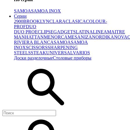
SAMOA
SAMOA INOX
Серии
2900
BROOKLYN
CLARA
CLASICA
COLOUR-
PROF
DUO
DUO PRO
ECLIPSE
GADGETS
LATINA
LINEA
MAITRE
MANHATTAN
MENORCA
MESA
NIZA
NORDIKA
NOVA
RIVIERA BLANCA
SAMOA
SAMOA
INOX
SCISSORS
SHARPENING
STEELS
STEAK
UNIVERSAL
VARIOS
Доски разделочные
Столовые приборы