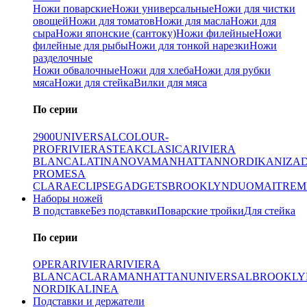
Ножи поварские
Ножи универсальные
Ножи для чистки
овощей
Ножи для томатов
Ножи для масла
Ножи для
сыра
Ножи японские (сантоку)
Ножи филейные
Ножи
филейные для рыбы
Ножи для тонкой нарезки
Ножи
разделочные
Ножи обвалочные
Ножи для хлеба
Ножи для рубки
мяса
Ножи для стейка
Вилки для мяса
По серии
2900
UNIVERSAL
COLOUR-
PROF
RIVIERA
STEAK
CLASICA
RIVIERA
BLANCA
LATINA
NOVA
MANHATTAN
NORDIKA
NIZA
PRO
MESA
CLARA
ECLIPSE
GADGETS
BROOKLYN
DUO
MAITRE
M
Наборы ножей
В подставке
Без подставки
Поварские тройки
Для стейка
По серии
OPERA
RIVIERA
RIVIERA
BLANCA
CLARA
MANHATTAN
UNIVERSAL
BROOKLY
NORDIKA
LINEA
Подставки и держатели