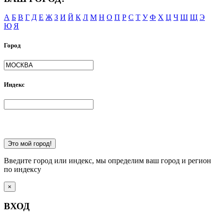
А
Б
В
Г
Д
Е
Ж
З
И
Й
К
Л
М
Н
О
П
Р
С
Т
У
Ф
Х
Ц
Ч
Ш
Щ
Э
Ю
Я
Город
Индекс
Это мой город!
Введите город или индекс, мы определим ваш город и регион
по индексу
×
ВХОД