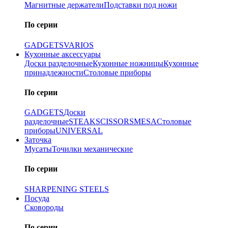
Магнитные держатели
Подставки под ножи
По серии
GADGETS
VARIOS
Кухонные аксессуары
Доски разделочные
Кухонные ножницы
Кухонные
принадлежности
Столовые приборы
По серии
GADGETS
Доски
разделочные
STEAK
SCISSORS
MESA
Столовые
приборы
UNIVERSAL
Заточка
Мусаты
Точилки механические
По серии
SHARPENING STEELS
Посуда
Сковороды
По серии