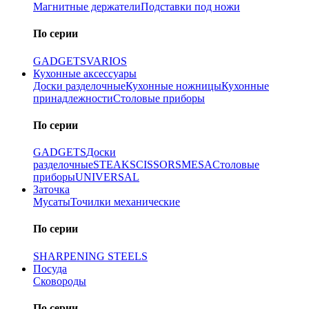
Магнитные держатели
Подставки под ножи
По серии
GADGETS
VARIOS
Кухонные аксессуары
Доски разделочные
Кухонные ножницы
Кухонные
принадлежности
Столовые приборы
По серии
GADGETS
Доски
разделочные
STEAK
SCISSORS
MESA
Столовые
приборы
UNIVERSAL
Заточка
Мусаты
Точилки механические
По серии
SHARPENING STEELS
Посуда
Сковороды
По серии