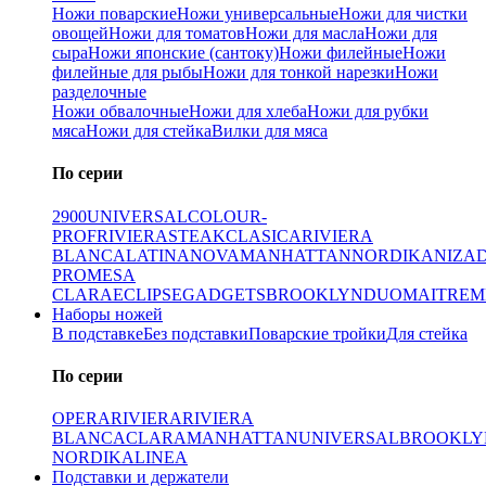
Ножи поварские
Ножи универсальные
Ножи для чистки
овощей
Ножи для томатов
Ножи для масла
Ножи для
сыра
Ножи японские (сантоку)
Ножи филейные
Ножи
филейные для рыбы
Ножи для тонкой нарезки
Ножи
разделочные
Ножи обвалочные
Ножи для хлеба
Ножи для рубки
мяса
Ножи для стейка
Вилки для мяса
По серии
2900
UNIVERSAL
COLOUR-
PROF
RIVIERA
STEAK
CLASICA
RIVIERA
BLANCA
LATINA
NOVA
MANHATTAN
NORDIKA
NIZA
PRO
MESA
CLARA
ECLIPSE
GADGETS
BROOKLYN
DUO
MAITRE
M
Наборы ножей
В подставке
Без подставки
Поварские тройки
Для стейка
По серии
OPERA
RIVIERA
RIVIERA
BLANCA
CLARA
MANHATTAN
UNIVERSAL
BROOKLY
NORDIKA
LINEA
Подставки и держатели