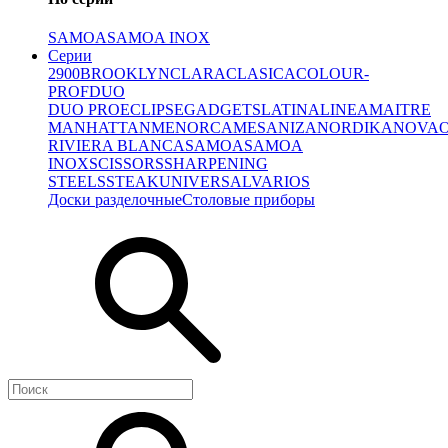
SAMOA
SAMOA INOX
Серии
2900
BROOKLYN
CLARA
CLASICA
COLOUR-
PROF
DUO
DUO PRO
ECLIPSE
GADGETS
LATINA
LINEA
MAITRE
MANHATTAN
MENORCA
MESA
NIZA
NORDIKA
NOVA
RIVIERA BLANCA
SAMOA
SAMOA
INOX
SCISSORS
SHARPENING
STEELS
STEAK
UNIVERSAL
VARIOS
Доски разделочные
Столовые приборы