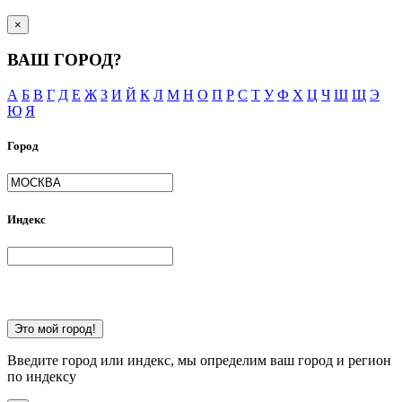
×
ВАШ ГОРОД?
А
Б
В
Г
Д
Е
Ж
З
И
Й
К
Л
М
Н
О
П
Р
С
Т
У
Ф
Х
Ц
Ч
Ш
Щ
Э
Ю
Я
Город
Индекс
Это мой город!
Введите город или индекс, мы определим ваш город и регион
по индексу