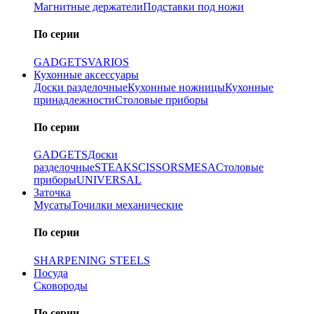
Магнитные держатели
Подставки под ножи
По серии
GADGETS
VARIOS
Кухонные аксессуары
Доски разделочные
Кухонные ножницы
Кухонные
принадлежности
Столовые приборы
По серии
GADGETS
Доски
разделочные
STEAK
SCISSORS
MESA
Столовые
приборы
UNIVERSAL
Заточка
Мусаты
Точилки механические
По серии
SHARPENING STEELS
Посуда
Сковороды
По серии