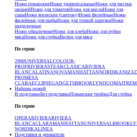
Ножи поварские
Ножи универсальные
Ножи для чистки
овощей
Ножи для томатов
Ножи для масла
Ножи для
сыра
Ножи японские (сантоку)
Ножи филейные
Ножи
филейные для рыбы
Ножи для тонкой нарезки
Ножи
разделочные
Ножи обвалочные
Ножи для хлеба
Ножи для рубки
мяса
Ножи для стейка
Вилки для мяса
По серии
2900
UNIVERSAL
COLOUR-
PROF
RIVIERA
STEAK
CLASICA
RIVIERA
BLANCA
LATINA
NOVA
MANHATTAN
NORDIKA
NIZA
PRO
MESA
CLARA
ECLIPSE
GADGETS
BROOKLYN
DUO
MAITRE
M
Наборы ножей
В подставке
Без подставки
Поварские тройки
Для стейка
По серии
OPERA
RIVIERA
RIVIERA
BLANCA
CLARA
MANHATTAN
UNIVERSAL
BROOKLY
NORDIKA
LINEA
Подставки и держатели