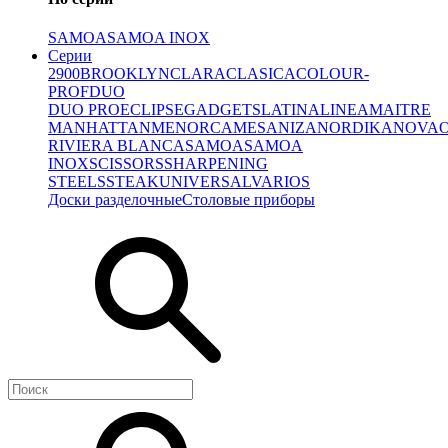
SAMOA
SAMOA INOX
Серии
2900
BROOKLYN
CLARA
CLASICA
COLOUR-
PROF
DUO
DUO PRO
ECLIPSE
GADGETS
LATINA
LINEA
MAITRE
MANHATTAN
MENORCA
MESA
NIZA
NORDIKA
NOVA
RIVIERA BLANCA
SAMOA
SAMOA
INOX
SCISSORS
SHARPENING
STEELS
STEAK
UNIVERSAL
VARIOS
Доски разделочные
Столовые приборы