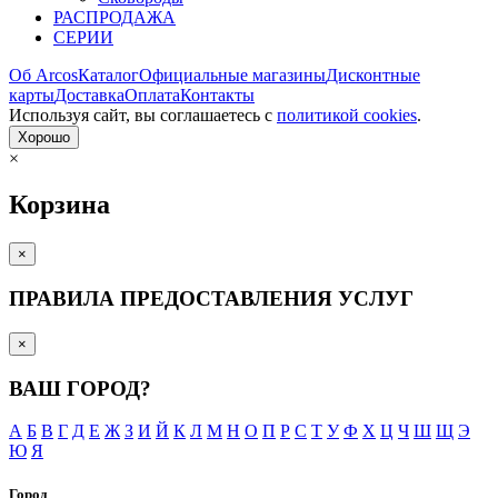
РАСПРОДАЖА
СЕРИИ
Об Arcos
Каталог
Официальные магазины
Дисконтные
карты
Доставка
Оплата
Контакты
Используя сайт, вы согла­шаетесь с
политикой cookies
.
Хорошо
×
Корзина
×
ПРАВИЛА ПРЕДОСТАВЛЕНИЯ УСЛУГ
×
ВАШ ГОРОД?
А
Б
В
Г
Д
Е
Ж
З
И
Й
К
Л
М
Н
О
П
Р
С
Т
У
Ф
Х
Ц
Ч
Ш
Щ
Э
Ю
Я
Город