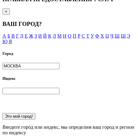
×
ВАШ ГОРОД?
А
Б
В
Г
Д
Е
Ж
З
И
Й
К
Л
М
Н
О
П
Р
С
Т
У
Ф
Х
Ц
Ч
Ш
Щ
Э
Ю
Я
Город
Индекс
Это мой город!
Введите город или индекс, мы определим ваш город и регион
по индексу