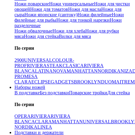
Ножи поварские
Ножи универсальные
Ножи для чистки
овощей
Ножи для томатов
Ножи для масла
Ножи для
сыра
Ножи японские (сантоку)
Ножи филейные
Ножи
филейные для рыбы
Ножи для тонкой нарезки
Ножи
разделочные
Ножи обвалочные
Ножи для хлеба
Ножи для рубки
мяса
Ножи для стейка
Вилки для мяса
По серии
2900
UNIVERSAL
COLOUR-
PROF
RIVIERA
STEAK
CLASICA
RIVIERA
BLANCA
LATINA
NOVA
MANHATTAN
NORDIKA
NIZA
PRO
MESA
CLARA
ECLIPSE
GADGETS
BROOKLYN
DUO
MAITRE
M
Наборы ножей
В подставке
Без подставки
Поварские тройки
Для стейка
По серии
OPERA
RIVIERA
RIVIERA
BLANCA
CLARA
MANHATTAN
UNIVERSAL
BROOKLY
NORDIKA
LINEA
Подставки и держатели