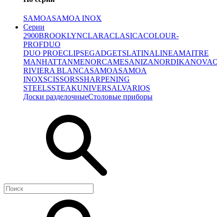
SAMOA
SAMOA INOX
Серии
2900
BROOKLYN
CLARA
CLASICA
COLOUR-
PROF
DUO
DUO PRO
ECLIPSE
GADGETS
LATINA
LINEA
MAITRE
MANHATTAN
MENORCA
MESA
NIZA
NORDIKA
NOVA
RIVIERA BLANCA
SAMOA
SAMOA
INOX
SCISSORS
SHARPENING
STEELS
STEAK
UNIVERSAL
VARIOS
Доски разделочные
Столовые приборы