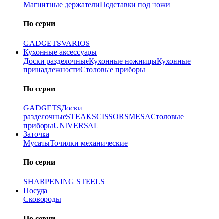
Магнитные держатели
Подставки под ножи
По серии
GADGETS
VARIOS
Кухонные аксессуары
Доски разделочные
Кухонные ножницы
Кухонные
принадлежности
Столовые приборы
По серии
GADGETS
Доски
разделочные
STEAK
SCISSORS
MESA
Столовые
приборы
UNIVERSAL
Заточка
Мусаты
Точилки механические
По серии
SHARPENING STEELS
Посуда
Сковороды
По серии