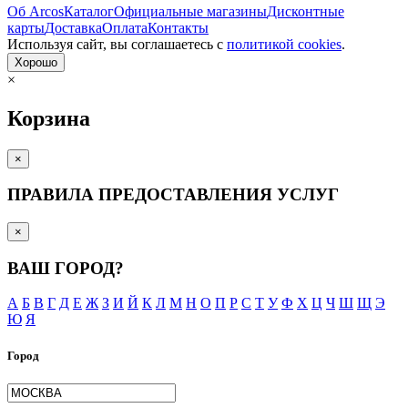
Об Arcos
Каталог
Официальные магазины
Дисконтные
карты
Доставка
Оплата
Контакты
Используя сайт, вы согла­шаетесь с
политикой cookies
.
Хорошо
×
Корзина
×
ПРАВИЛА ПРЕДОСТАВЛЕНИЯ УСЛУГ
×
ВАШ ГОРОД?
А
Б
В
Г
Д
Е
Ж
З
И
Й
К
Л
М
Н
О
П
Р
С
Т
У
Ф
Х
Ц
Ч
Ш
Щ
Э
Ю
Я
Город