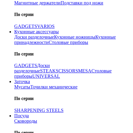
Магнитные держатели
Подставки под ножи
По серии
GADGETS
VARIOS
Кухонные аксессуары
Доски разделочные
Кухонные ножницы
Кухонные
принадлежности
Столовые приборы
По серии
GADGETS
Доски
разделочные
STEAK
SCISSORS
MESA
Столовые
приборы
UNIVERSAL
Заточка
Мусаты
Точилки механические
По серии
SHARPENING STEELS
Посуда
Сковороды
По серии