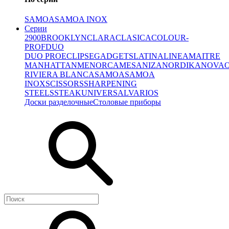
SAMOA
SAMOA INOX
Серии
2900
BROOKLYN
CLARA
CLASICA
COLOUR-
PROF
DUO
DUO PRO
ECLIPSE
GADGETS
LATINA
LINEA
MAITRE
MANHATTAN
MENORCA
MESA
NIZA
NORDIKA
NOVA
RIVIERA BLANCA
SAMOA
SAMOA
INOX
SCISSORS
SHARPENING
STEELS
STEAK
UNIVERSAL
VARIOS
Доски разделочные
Столовые приборы