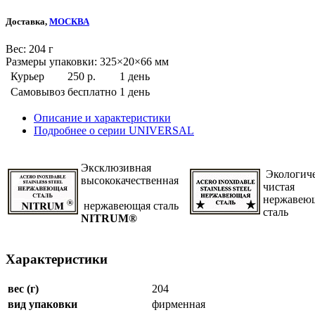
Доставка,
МОСКВА
Веc: 204 г
Размеры упаковки: 325×20×66 мм
Курьер
250 р.
1 день
Самовывоз
бесплатно
1 день
Описание и характеристики
Подробнее о серии UNIVERSAL
Эксклюзивная
Экологич
высококачественная
чистая
нержавею
нержавеющая сталь
сталь
NITRUM®
Характеристики
вес (г)
204
вид упаковки
фирменная