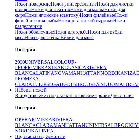
Ножи поварские
Ножи универсальные
Ножи для чистки
овощей
Ножи для томатов
Ножи для масла
Ножи для
сыра
Ножи японские (сантоку)
Ножи филейные
Ножи
филейные для рыбы
Ножи для тонкой нарезки
Ножи
разделочные
Ножи обвалочные
Ножи для хлеба
Ножи для рубки
мяса
Ножи для стейка
Вилки для мяса
По серии
2900
UNIVERSAL
COLOUR-
PROF
RIVIERA
STEAK
CLASICA
RIVIERA
BLANCA
LATINA
NOVA
MANHATTAN
NORDIKA
NIZA
PRO
MESA
CLARA
ECLIPSE
GADGETS
BROOKLYN
DUO
MAITRE
M
Наборы ножей
В подставке
Без подставки
Поварские тройки
Для стейка
По серии
OPERA
RIVIERA
RIVIERA
BLANCA
CLARA
MANHATTAN
UNIVERSAL
BROOKLY
NORDIKA
LINEA
Подставки и держатели