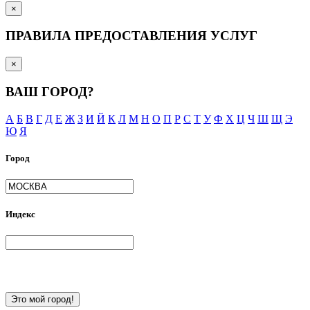
×
ПРАВИЛА ПРЕДОСТАВЛЕНИЯ УСЛУГ
×
ВАШ ГОРОД?
А
Б
В
Г
Д
Е
Ж
З
И
Й
К
Л
М
Н
О
П
Р
С
Т
У
Ф
Х
Ц
Ч
Ш
Щ
Э
Ю
Я
Город
Индекс
Это мой город!