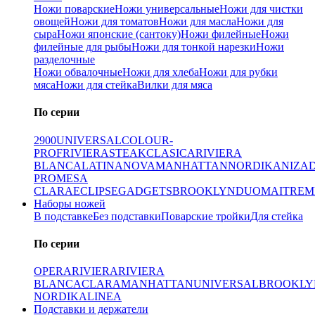
Ножи поварские
Ножи универсальные
Ножи для чистки
овощей
Ножи для томатов
Ножи для масла
Ножи для
сыра
Ножи японские (сантоку)
Ножи филейные
Ножи
филейные для рыбы
Ножи для тонкой нарезки
Ножи
разделочные
Ножи обвалочные
Ножи для хлеба
Ножи для рубки
мяса
Ножи для стейка
Вилки для мяса
По серии
2900
UNIVERSAL
COLOUR-
PROF
RIVIERA
STEAK
CLASICA
RIVIERA
BLANCA
LATINA
NOVA
MANHATTAN
NORDIKA
NIZA
PRO
MESA
CLARA
ECLIPSE
GADGETS
BROOKLYN
DUO
MAITRE
M
Наборы ножей
В подставке
Без подставки
Поварские тройки
Для стейка
По серии
OPERA
RIVIERA
RIVIERA
BLANCA
CLARA
MANHATTAN
UNIVERSAL
BROOKLY
NORDIKA
LINEA
Подставки и держатели