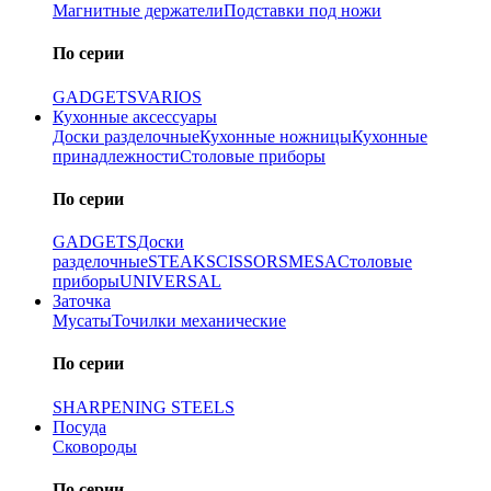
Магнитные держатели
Подставки под ножи
По серии
GADGETS
VARIOS
Кухонные аксессуары
Доски разделочные
Кухонные ножницы
Кухонные
принадлежности
Столовые приборы
По серии
GADGETS
Доски
разделочные
STEAK
SCISSORS
MESA
Столовые
приборы
UNIVERSAL
Заточка
Мусаты
Точилки механические
По серии
SHARPENING STEELS
Посуда
Сковороды
По серии