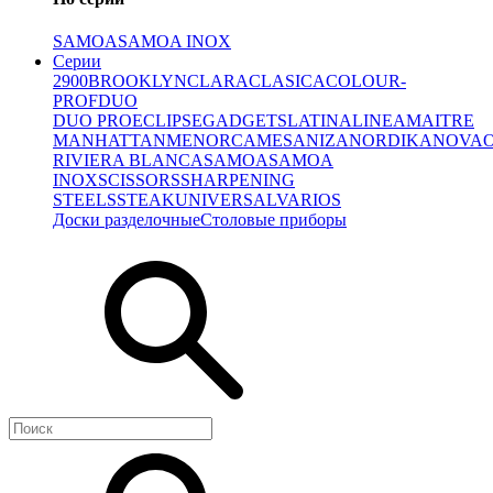
SAMOA
SAMOA INOX
Серии
2900
BROOKLYN
CLARA
CLASICA
COLOUR-
PROF
DUO
DUO PRO
ECLIPSE
GADGETS
LATINA
LINEA
MAITRE
MANHATTAN
MENORCA
MESA
NIZA
NORDIKA
NOVA
RIVIERA BLANCA
SAMOA
SAMOA
INOX
SCISSORS
SHARPENING
STEELS
STEAK
UNIVERSAL
VARIOS
Доски разделочные
Столовые приборы