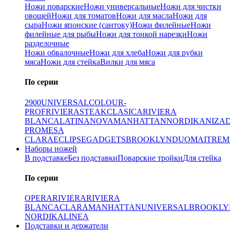
Ножи поварские
Ножи универсальные
Ножи для чистки
овощей
Ножи для томатов
Ножи для масла
Ножи для
сыра
Ножи японские (сантоку)
Ножи филейные
Ножи
филейные для рыбы
Ножи для тонкой нарезки
Ножи
разделочные
Ножи обвалочные
Ножи для хлеба
Ножи для рубки
мяса
Ножи для стейка
Вилки для мяса
По серии
2900
UNIVERSAL
COLOUR-
PROF
RIVIERA
STEAK
CLASICA
RIVIERA
BLANCA
LATINA
NOVA
MANHATTAN
NORDIKA
NIZA
PRO
MESA
CLARA
ECLIPSE
GADGETS
BROOKLYN
DUO
MAITRE
M
Наборы ножей
В подставке
Без подставки
Поварские тройки
Для стейка
По серии
OPERA
RIVIERA
RIVIERA
BLANCA
CLARA
MANHATTAN
UNIVERSAL
BROOKLY
NORDIKA
LINEA
Подставки и держатели