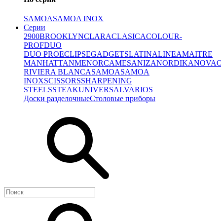
SAMOA
SAMOA INOX
Серии
2900
BROOKLYN
CLARA
CLASICA
COLOUR-
PROF
DUO
DUO PRO
ECLIPSE
GADGETS
LATINA
LINEA
MAITRE
MANHATTAN
MENORCA
MESA
NIZA
NORDIKA
NOVA
RIVIERA BLANCA
SAMOA
SAMOA
INOX
SCISSORS
SHARPENING
STEELS
STEAK
UNIVERSAL
VARIOS
Доски разделочные
Столовые приборы