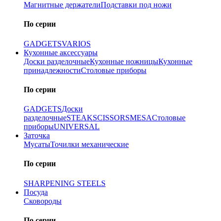
Магнитные держатели
Подставки под ножи
По серии
GADGETS
VARIOS
Кухонные аксессуары
Доски разделочные
Кухонные ножницы
Кухонные
принадлежности
Столовые приборы
По серии
GADGETS
Доски
разделочные
STEAK
SCISSORS
MESA
Столовые
приборы
UNIVERSAL
Заточка
Мусаты
Точилки механические
По серии
SHARPENING STEELS
Посуда
Сковороды
По серии