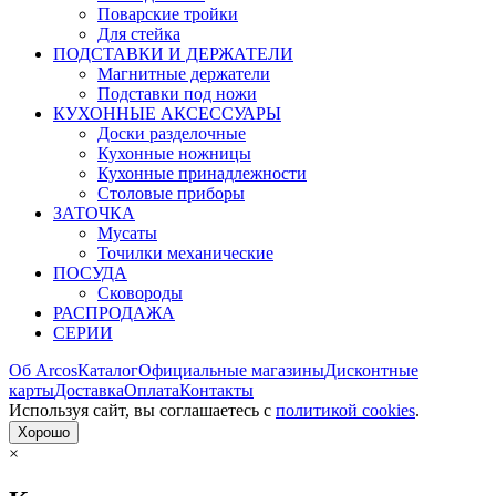
Поварские тройки
Для стейка
ПОДСТАВКИ И ДЕРЖАТЕЛИ
Магнитные держатели
Подставки под ножи
КУХОННЫЕ АКСЕССУАРЫ
Доски разделочные
Кухонные ножницы
Кухонные принадлежности
Столовые приборы
ЗАТОЧКА
Мусаты
Точилки механические
ПОСУДА
Сковороды
РАСПРОДАЖА
СЕРИИ
Об Arcos
Каталог
Официальные магазины
Дисконтные
карты
Доставка
Оплата
Контакты
Используя сайт, вы согла­шаетесь с
политикой cookies
.
Хорошо
×