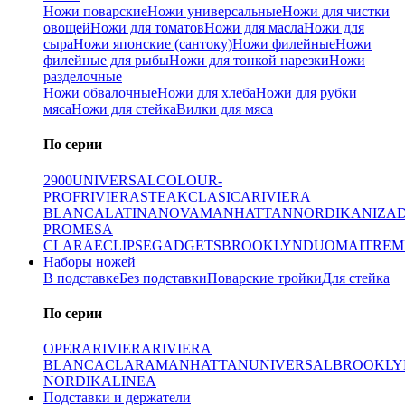
Ножи поварские
Ножи универсальные
Ножи для чистки
овощей
Ножи для томатов
Ножи для масла
Ножи для
сыра
Ножи японские (сантоку)
Ножи филейные
Ножи
филейные для рыбы
Ножи для тонкой нарезки
Ножи
разделочные
Ножи обвалочные
Ножи для хлеба
Ножи для рубки
мяса
Ножи для стейка
Вилки для мяса
По серии
2900
UNIVERSAL
COLOUR-
PROF
RIVIERA
STEAK
CLASICA
RIVIERA
BLANCA
LATINA
NOVA
MANHATTAN
NORDIKA
NIZA
PRO
MESA
CLARA
ECLIPSE
GADGETS
BROOKLYN
DUO
MAITRE
M
Наборы ножей
В подставке
Без подставки
Поварские тройки
Для стейка
По серии
OPERA
RIVIERA
RIVIERA
BLANCA
CLARA
MANHATTAN
UNIVERSAL
BROOKLY
NORDIKA
LINEA
Подставки и держатели