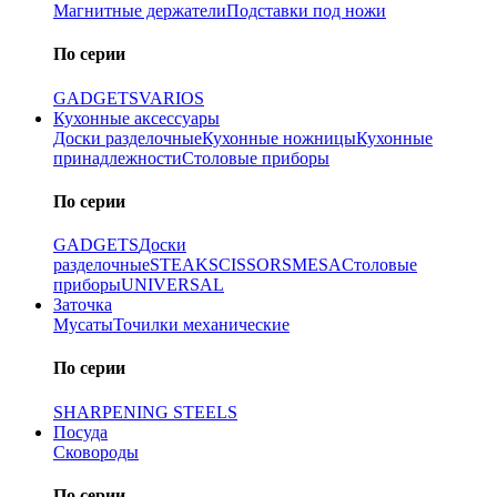
Магнитные держатели
Подставки под ножи
По серии
GADGETS
VARIOS
Кухонные аксессуары
Доски разделочные
Кухонные ножницы
Кухонные
принадлежности
Столовые приборы
По серии
GADGETS
Доски
разделочные
STEAK
SCISSORS
MESA
Столовые
приборы
UNIVERSAL
Заточка
Мусаты
Точилки механические
По серии
SHARPENING STEELS
Посуда
Сковороды
По серии