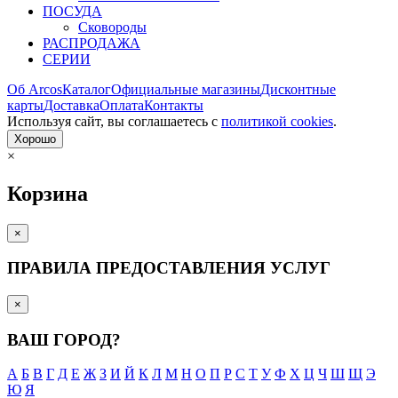
ПОСУДА
Сковороды
РАСПРОДАЖА
СЕРИИ
Об Arcos
Каталог
Официальные магазины
Дисконтные
карты
Доставка
Оплата
Контакты
Используя сайт, вы согла­шаетесь с
политикой cookies
.
Хорошо
×
Корзина
×
ПРАВИЛА ПРЕДОСТАВЛЕНИЯ УСЛУГ
×
ВАШ ГОРОД?
А
Б
В
Г
Д
Е
Ж
З
И
Й
К
Л
М
Н
О
П
Р
С
Т
У
Ф
Х
Ц
Ч
Ш
Щ
Э
Ю
Я