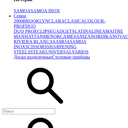
SAMOA
SAMOA INOX
Серии
2900
BROOKLYN
CLARA
CLASICA
COLOUR-
PROF
DUO
DUO PRO
ECLIPSE
GADGETS
LATINA
LINEA
MAITRE
MANHATTAN
MENORCA
MESA
NIZA
NORDIKA
NOVA
RIVIERA BLANCA
SAMOA
SAMOA
INOX
SCISSORS
SHARPENING
STEELS
STEAK
UNIVERSAL
VARIOS
Доски разделочные
Столовые приборы