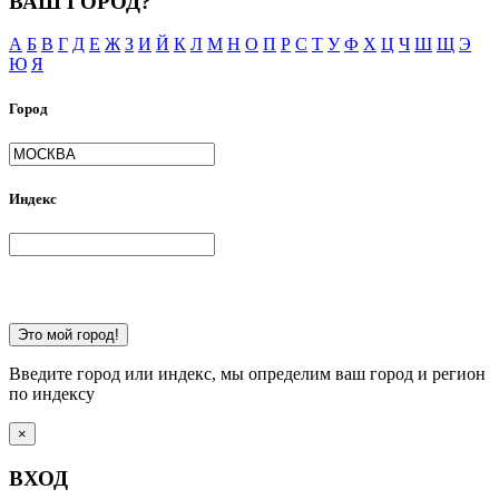
ВАШ ГОРОД?
А
Б
В
Г
Д
Е
Ж
З
И
Й
К
Л
М
Н
О
П
Р
С
Т
У
Ф
Х
Ц
Ч
Ш
Щ
Э
Ю
Я
Город
Индекс
Это мой город!
Введите город или индекс, мы определим ваш город и регион
по индексу
×
ВХОД