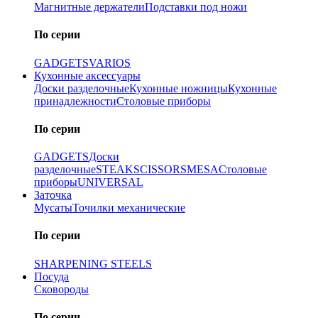
Магнитные держатели
Подставки под ножи
По серии
GADGETS
VARIOS
Кухонные аксессуары
Доски разделочные
Кухонные ножницы
Кухонные
принадлежности
Столовые приборы
По серии
GADGETS
Доски
разделочные
STEAK
SCISSORS
MESA
Столовые
приборы
UNIVERSAL
Заточка
Мусаты
Точилки механические
По серии
SHARPENING STEELS
Посуда
Сковороды
По серии