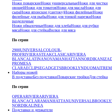
Ножи поварские
Ножи универсальные
Ножи для чистки
овощей
Ножи для томатов
Ножи для масла
Ножи для
сыра
Ножи японские (сантоку)
Ножи филейные
Ножи
филейные для рыбы
Ножи для тонкой нарезки
Ножи
разделочные
Ножи обвалочные
Ножи для хлеба
Ножи для рубки
мяса
Ножи для стейка
Вилки для мяса
По серии
2900
UNIVERSAL
COLOUR-
PROF
RIVIERA
STEAK
CLASICA
RIVIERA
BLANCA
LATINA
NOVA
MANHATTAN
NORDIKA
NIZA
PRO
MESA
CLARA
ECLIPSE
GADGETS
BROOKLYN
DUO
MAITRE
M
Наборы ножей
В подставке
Без подставки
Поварские тройки
Для стейка
По серии
OPERA
RIVIERA
RIVIERA
BLANCA
CLARA
MANHATTAN
UNIVERSAL
BROOKLY
NORDIKA
LINEA
Подставки и держатели