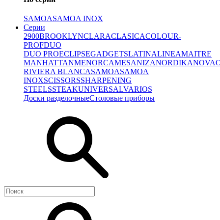
SAMOA
SAMOA INOX
Серии
2900
BROOKLYN
CLARA
CLASICA
COLOUR-
PROF
DUO
DUO PRO
ECLIPSE
GADGETS
LATINA
LINEA
MAITRE
MANHATTAN
MENORCA
MESA
NIZA
NORDIKA
NOVA
RIVIERA BLANCA
SAMOA
SAMOA
INOX
SCISSORS
SHARPENING
STEELS
STEAK
UNIVERSAL
VARIOS
Доски разделочные
Столовые приборы