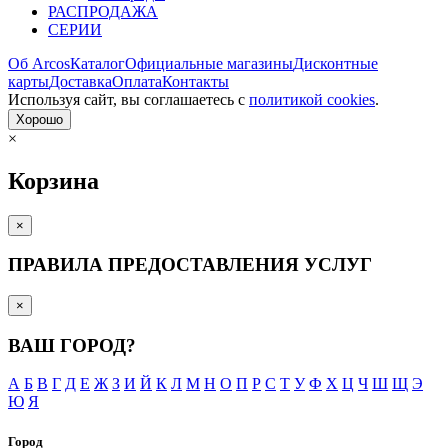
РАСПРОДАЖА
СЕРИИ
Об Arcos
Каталог
Официальные магазины
Дисконтные
карты
Доставка
Оплата
Контакты
Используя сайт, вы согла­шаетесь с
политикой cookies
.
Хорошо
×
Корзина
×
ПРАВИЛА ПРЕДОСТАВЛЕНИЯ УСЛУГ
×
ВАШ ГОРОД?
А
Б
В
Г
Д
Е
Ж
З
И
Й
К
Л
М
Н
О
П
Р
С
Т
У
Ф
Х
Ц
Ч
Ш
Щ
Э
Ю
Я
Город