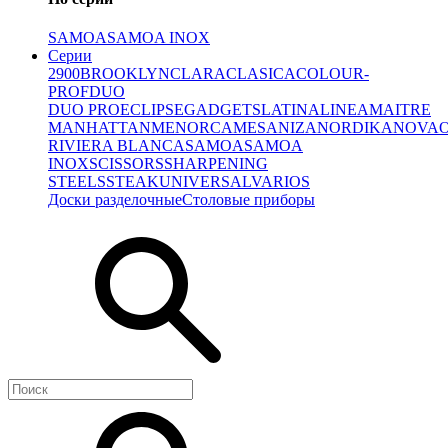
SAMOA
SAMOA INOX
Серии
2900
BROOKLYN
CLARA
CLASICA
COLOUR-
PROF
DUO
DUO PRO
ECLIPSE
GADGETS
LATINA
LINEA
MAITRE
MANHATTAN
MENORCA
MESA
NIZA
NORDIKA
NOVA
RIVIERA BLANCA
SAMOA
SAMOA
INOX
SCISSORS
SHARPENING
STEELS
STEAK
UNIVERSAL
VARIOS
Доски разделочные
Столовые приборы