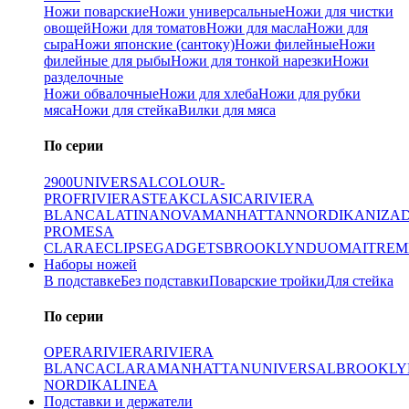
Ножи поварские
Ножи универсальные
Ножи для чистки
овощей
Ножи для томатов
Ножи для масла
Ножи для
сыра
Ножи японские (сантоку)
Ножи филейные
Ножи
филейные для рыбы
Ножи для тонкой нарезки
Ножи
разделочные
Ножи обвалочные
Ножи для хлеба
Ножи для рубки
мяса
Ножи для стейка
Вилки для мяса
По серии
2900
UNIVERSAL
COLOUR-
PROF
RIVIERA
STEAK
CLASICA
RIVIERA
BLANCA
LATINA
NOVA
MANHATTAN
NORDIKA
NIZA
PRO
MESA
CLARA
ECLIPSE
GADGETS
BROOKLYN
DUO
MAITRE
M
Наборы ножей
В подставке
Без подставки
Поварские тройки
Для стейка
По серии
OPERA
RIVIERA
RIVIERA
BLANCA
CLARA
MANHATTAN
UNIVERSAL
BROOKLY
NORDIKA
LINEA
Подставки и держатели