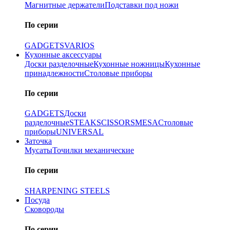
Магнитные держатели
Подставки под ножи
По серии
GADGETS
VARIOS
Кухонные аксессуары
Доски разделочные
Кухонные ножницы
Кухонные
принадлежности
Столовые приборы
По серии
GADGETS
Доски
разделочные
STEAK
SCISSORS
MESA
Столовые
приборы
UNIVERSAL
Заточка
Мусаты
Точилки механические
По серии
SHARPENING STEELS
Посуда
Сковороды
По серии