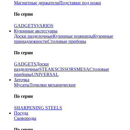
Магнитные держатели
Подставки под ножи
По серии
GADGETS
VARIOS
Кухонные аксессуары
Доски разделочные
Кухонные ножницы
Кухонные
принадлежности
Столовые приборы
По серии
GADGETS
Доски
разделочные
STEAK
SCISSORS
MESA
Столовые
приборы
UNIVERSAL
Заточка
Мусаты
Точилки механические
По серии
SHARPENING STEELS
Посуда
Сковороды
По серии