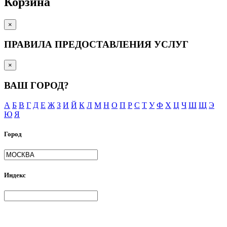
Корзина
×
ПРАВИЛА ПРЕДОСТАВЛЕНИЯ УСЛУГ
×
ВАШ ГОРОД?
А
Б
В
Г
Д
Е
Ж
З
И
Й
К
Л
М
Н
О
П
Р
С
Т
У
Ф
Х
Ц
Ч
Ш
Щ
Э
Ю
Я
Город
Индекс