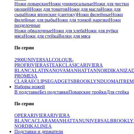
Ножи поварские
Ножи универсальные
Ножи для чистки
овощей
Ножи для томатов
Ножи для масла
Ножи для
сыра
Ножи японские (сантоку)
Ножи филейные
Ножи
филейные для рыбы
Ножи для тонкой нарезки
Ножи
разделочные
Ножи обвалочные
Ножи для хлеба
Ножи для рубки
мяса
Ножи для стейка
Вилки для мяса
По серии
2900
UNIVERSAL
COLOUR-
PROF
RIVIERA
STEAK
CLASICA
RIVIERA
BLANCA
LATINA
NOVA
MANHATTAN
NORDIKA
NIZA
PRO
MESA
CLARA
ECLIPSE
GADGETS
BROOKLYN
DUO
MAITRE
M
Наборы ножей
В подставке
Без подставки
Поварские тройки
Для стейка
По серии
OPERA
RIVIERA
RIVIERA
BLANCA
CLARA
MANHATTAN
UNIVERSAL
BROOKLY
NORDIKA
LINEA
Подставки и держатели