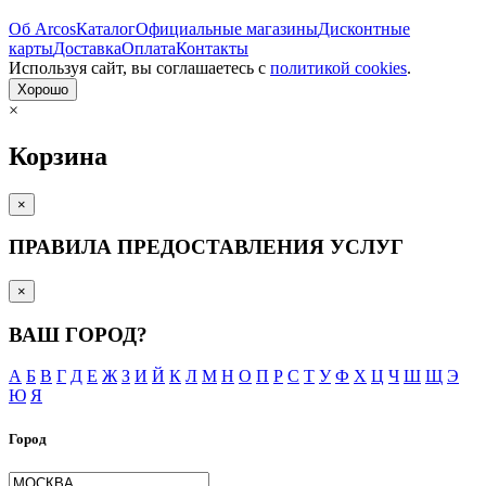
Об Arcos
Каталог
Официальные магазины
Дисконтные
карты
Доставка
Оплата
Контакты
Используя сайт, вы согла­шаетесь с
политикой cookies
.
Хорошо
×
Корзина
×
ПРАВИЛА ПРЕДОСТАВЛЕНИЯ УСЛУГ
×
ВАШ ГОРОД?
А
Б
В
Г
Д
Е
Ж
З
И
Й
К
Л
М
Н
О
П
Р
С
Т
У
Ф
Х
Ц
Ч
Ш
Щ
Э
Ю
Я
Город