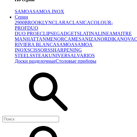
SAMOA
SAMOA INOX
Серии
2900
BROOKLYN
CLARA
CLASICA
COLOUR-
PROF
DUO
DUO PRO
ECLIPSE
GADGETS
LATINA
LINEA
MAITRE
MANHATTAN
MENORCA
MESA
NIZA
NORDIKA
NOVA
RIVIERA BLANCA
SAMOA
SAMOA
INOX
SCISSORS
SHARPENING
STEELS
STEAK
UNIVERSAL
VARIOS
Доски разделочные
Столовые приборы