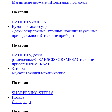
Магнитные держатели
Подставки под ножи
По серии
GADGETS
VARIOS
Кухонные аксессуары
Доски разделочные
Кухонные ножницы
Кухонные
принадлежности
Столовые приборы
По серии
GADGETS
Доски
разделочные
STEAK
SCISSORS
MESA
Столовые
приборы
UNIVERSAL
Заточка
Мусаты
Точилки механические
По серии
SHARPENING STEELS
Посуда
Сковороды
По серии