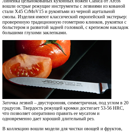
Линейка цельнокованых кухонных ножей Clasica от Arcos
вошли острые режущие инструменты с лезвиями из кованой
стали X45 CrMoV15 и рукоятьми из черной ацетальной
смолы. Изделия имеют классический европейский экстерьер:
проверенную традиционную геометрию клинков, рукоятки с
больстером и развитой задней головкой, с крепежом накладок
большими глухими заклепками.
Заточка лезвий – двусторонняя, симметричная, под углом в 20
градусов. Твердость режущей кромки достигает 53-56 HRC,
что позволяет оперативно править ее мусатом и
одновременно дает хороший длительный рез.
В коллекцию вошли модели для чистки овощей и фруктов,