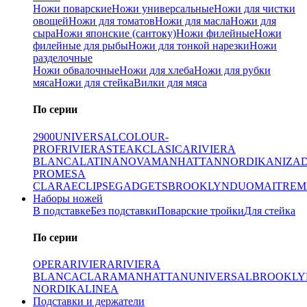
Ножи поварские
Ножи универсальные
Ножи для чистки
овощей
Ножи для томатов
Ножи для масла
Ножи для
сыра
Ножи японские (сантоку)
Ножи филейные
Ножи
филейные для рыбы
Ножи для тонкой нарезки
Ножи
разделочные
Ножи обвалочные
Ножи для хлеба
Ножи для рубки
мяса
Ножи для стейка
Вилки для мяса
По серии
2900
UNIVERSAL
COLOUR-
PROF
RIVIERA
STEAK
CLASICA
RIVIERA
BLANCA
LATINA
NOVA
MANHATTAN
NORDIKA
NIZA
PRO
MESA
CLARA
ECLIPSE
GADGETS
BROOKLYN
DUO
MAITRE
M
Наборы ножей
В подставке
Без подставки
Поварские тройки
Для стейка
По серии
OPERA
RIVIERA
RIVIERA
BLANCA
CLARA
MANHATTAN
UNIVERSAL
BROOKLY
NORDIKA
LINEA
Подставки и держатели