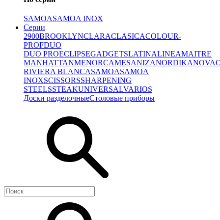
SAMOA
SAMOA INOX
Серии
2900
BROOKLYN
CLARA
CLASICA
COLOUR-
PROF
DUO
DUO PRO
ECLIPSE
GADGETS
LATINA
LINEA
MAITRE
MANHATTAN
MENORCA
MESA
NIZA
NORDIKA
NOVA
RIVIERA BLANCA
SAMOA
SAMOA
INOX
SCISSORS
SHARPENING
STEELS
STEAK
UNIVERSAL
VARIOS
Доски разделочные
Столовые приборы