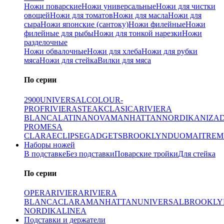
Ножи поварские
Ножи универсальные
Ножи для чистки
овощей
Ножи для томатов
Ножи для масла
Ножи для
сыра
Ножи японские (сантоку)
Ножи филейные
Ножи
филейные для рыбы
Ножи для тонкой нарезки
Ножи
разделочные
Ножи обвалочные
Ножи для хлеба
Ножи для рубки
мяса
Ножи для стейка
Вилки для мяса
По серии
2900
UNIVERSAL
COLOUR-
PROF
RIVIERA
STEAK
CLASICA
RIVIERA
BLANCA
LATINA
NOVA
MANHATTAN
NORDIKA
NIZA
PRO
MESA
CLARA
ECLIPSE
GADGETS
BROOKLYN
DUO
MAITRE
M
Наборы ножей
В подставке
Без подставки
Поварские тройки
Для стейка
По серии
OPERA
RIVIERA
RIVIERA
BLANCA
CLARA
MANHATTAN
UNIVERSAL
BROOKLY
NORDIKA
LINEA
Подставки и держатели