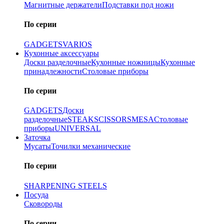
Магнитные держатели
Подставки под ножи
По серии
GADGETS
VARIOS
Кухонные аксессуары
Доски разделочные
Кухонные ножницы
Кухонные
принадлежности
Столовые приборы
По серии
GADGETS
Доски
разделочные
STEAK
SCISSORS
MESA
Столовые
приборы
UNIVERSAL
Заточка
Мусаты
Точилки механические
По серии
SHARPENING STEELS
Посуда
Сковороды
По серии