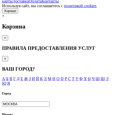
карты
Доставка
Оплата
Контакты
Используя сайт, вы согла­шаетесь с
политикой cookies
.
Хорошо
×
Корзина
×
ПРАВИЛА ПРЕДОСТАВЛЕНИЯ УСЛУГ
×
ВАШ ГОРОД?
А
Б
В
Г
Д
Е
Ж
З
И
Й
К
Л
М
Н
О
П
Р
С
Т
У
Ф
Х
Ц
Ч
Ш
Щ
Э
Ю
Я
Город
Индекс