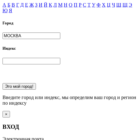
А
Б
В
Г
Д
Е
Ж
З
И
Й
К
Л
М
Н
О
П
Р
С
Т
У
Ф
Х
Ц
Ч
Ш
Щ
Э
Ю
Я
Город
Индекс
Это мой город!
Введите город или индекс, мы определим ваш город и регион
по индексу
×
ВХОД
Электронная почта