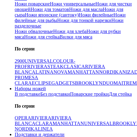
Ножи поварские
Ножи универсальные
Ножи для чистки
овощей
Ножи для томатов
Ножи для масла
Ножи для
сыра
Ножи японские (сантоку)
Ножи филейные
Ножи
филейные для рыбы
Ножи для тонкой нарезки
Ножи
разделочные
Ножи обвалочные
Ножи для хлеба
Ножи для рубки
мяса
Ножи для стейка
Вилки для мяса
По серии
2900
UNIVERSAL
COLOUR-
PROF
RIVIERA
STEAK
CLASICA
RIVIERA
BLANCA
LATINA
NOVA
MANHATTAN
NORDIKA
NIZA
PRO
MESA
CLARA
ECLIPSE
GADGETS
BROOKLYN
DUO
MAITRE
M
Наборы ножей
В подставке
Без подставки
Поварские тройки
Для стейка
По серии
OPERA
RIVIERA
RIVIERA
BLANCA
CLARA
MANHATTAN
UNIVERSAL
BROOKLY
NORDIKA
LINEA
Подставки и держатели