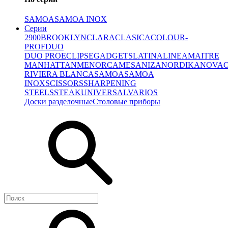
SAMOA
SAMOA INOX
Серии
2900
BROOKLYN
CLARA
CLASICA
COLOUR-
PROF
DUO
DUO PRO
ECLIPSE
GADGETS
LATINA
LINEA
MAITRE
MANHATTAN
MENORCA
MESA
NIZA
NORDIKA
NOVA
RIVIERA BLANCA
SAMOA
SAMOA
INOX
SCISSORS
SHARPENING
STEELS
STEAK
UNIVERSAL
VARIOS
Доски разделочные
Столовые приборы