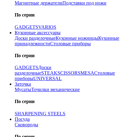
Магнитные держатели
Подставки под ножи
По серии
GADGETS
VARIOS
Кухонные аксессуары
Доски разделочные
Кухонные ножницы
Кухонные
принадлежности
Столовые приборы
По серии
GADGETS
Доски
разделочные
STEAK
SCISSORS
MESA
Столовые
приборы
UNIVERSAL
Заточка
Мусаты
Точилки механические
По серии
SHARPENING STEELS
Посуда
Сковороды
По серии