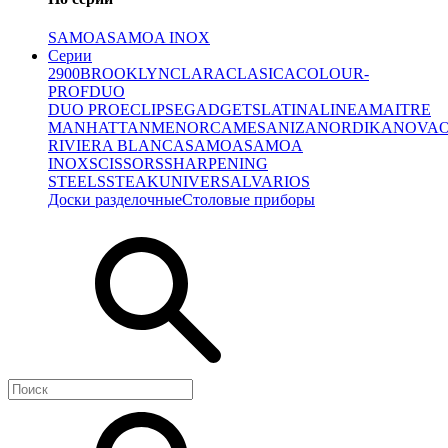
SAMOA
SAMOA INOX
Серии
2900
BROOKLYN
CLARA
CLASICA
COLOUR-
PROF
DUO
DUO PRO
ECLIPSE
GADGETS
LATINA
LINEA
MAITRE
MANHATTAN
MENORCA
MESA
NIZA
NORDIKA
NOVA
RIVIERA BLANCA
SAMOA
SAMOA
INOX
SCISSORS
SHARPENING
STEELS
STEAK
UNIVERSAL
VARIOS
Доски разделочные
Столовые приборы