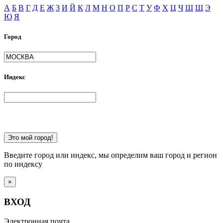
А
Б
В
Г
Д
Е
Ж
З
И
Й
К
Л
М
Н
О
П
Р
С
Т
У
Ф
Х
Ц
Ч
Ш
Щ
Э
Ю
Я
Город
Индекс
Это мой город!
Введите город или индекс, мы определим ваш город и регион
по индексу
×
ВХОД
Электронная почта