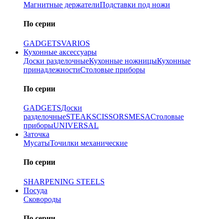
Магнитные держатели
Подставки под ножи
По серии
GADGETS
VARIOS
Кухонные аксессуары
Доски разделочные
Кухонные ножницы
Кухонные
принадлежности
Столовые приборы
По серии
GADGETS
Доски
разделочные
STEAK
SCISSORS
MESA
Столовые
приборы
UNIVERSAL
Заточка
Мусаты
Точилки механические
По серии
SHARPENING STEELS
Посуда
Сковороды
По серии