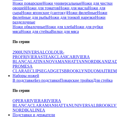
Ножи поварские
Ножи универсальные
Ножи для чистки
овощей
Ножи для томатов
Ножи для масла
Ножи для
сыра
Ножи японские (сантоку)
Ножи филейные
Ножи
филейные для рыбы
Ножи для тонкой нарезки
Ножи
разделочные
Ножи обвалочные
Ножи для хлеба
Ножи для рубки
мяса
Ножи для стейка
Вилки для мяса
По серии
2900
UNIVERSAL
COLOUR-
PROF
RIVIERA
STEAK
CLASICA
RIVIERA
BLANCA
LATINA
NOVA
MANHATTAN
NORDIKA
NIZA
PRO
MESA
CLARA
ECLIPSE
GADGETS
BROOKLYN
DUO
MAITRE
M
Наборы ножей
В подставке
Без подставки
Поварские тройки
Для стейка
По серии
OPERA
RIVIERA
RIVIERA
BLANCA
CLARA
MANHATTAN
UNIVERSAL
BROOKLY
NORDIKA
LINEA
Подставки и держатели