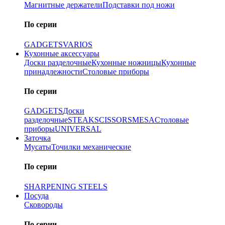
Магнитные держатели
Подставки под ножи
По серии
GADGETS
VARIOS
Кухонные аксессуары
Доски разделочные
Кухонные ножницы
Кухонные
принадлежности
Столовые приборы
По серии
GADGETS
Доски
разделочные
STEAK
SCISSORS
MESA
Столовые
приборы
UNIVERSAL
Заточка
Мусаты
Точилки механические
По серии
SHARPENING STEELS
Посуда
Сковороды
По серии