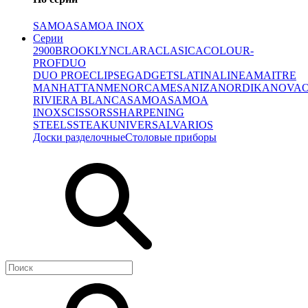
SAMOA
SAMOA INOX
Серии
2900
BROOKLYN
CLARA
CLASICA
COLOUR-
PROF
DUO
DUO PRO
ECLIPSE
GADGETS
LATINA
LINEA
MAITRE
MANHATTAN
MENORCA
MESA
NIZA
NORDIKA
NOVA
RIVIERA BLANCA
SAMOA
SAMOA
INOX
SCISSORS
SHARPENING
STEELS
STEAK
UNIVERSAL
VARIOS
Доски разделочные
Столовые приборы