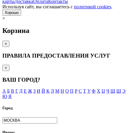
карты
Доставка
Оплата
Контакты
Используя сайт, вы согла­шаетесь с
политикой cookies
.
Хорошо
×
Корзина
×
ПРАВИЛА ПРЕДОСТАВЛЕНИЯ УСЛУГ
×
ВАШ ГОРОД?
А
Б
В
Г
Д
Е
Ж
З
И
Й
К
Л
М
Н
О
П
Р
С
Т
У
Ф
Х
Ц
Ч
Ш
Щ
Э
Ю
Я
Город
Индекс