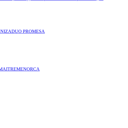
A
NIZA
DUO PRO
MESA
MAITRE
MENORCA