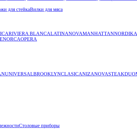
жи для стейка
Вилки для мяса
ICA
RIVIERA BLANCA
LATINA
NOVA
MANHATTAN
NORDIK
ENORCA
OPERA
AN
UNIVERSAL
BROOKLYN
CLASICA
NIZA
NOVA
STEAK
DUO
лежности
Столовые приборы