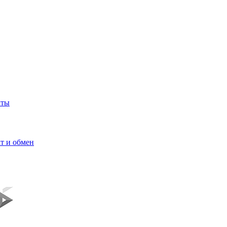
кты
т и обмен