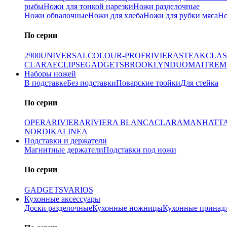
рыбы
Ножи для тонкой нарезки
Ножи разделочные
Ножи обвалочные
Ножи для хлеба
Ножи для рубки мяса
Но
По серии
2900
UNIVERSAL
COLOUR-PROF
RIVIERA
STEAK
CLAS
CLARA
ECLIPSE
GADGETS
BROOKLYN
DUO
MAITRE
M
Наборы ножей
В подставке
Без подставки
Поварские тройки
Для стейка
По серии
OPERA
RIVIERA
RIVIERA BLANCA
CLARA
MANHATT
NORDIKA
LINEA
Подставки и держатели
Магнитные держатели
Подставки под ножи
По серии
GADGETS
VARIOS
Кухонные аксессуары
Доски разделочные
Кухонные ножницы
Кухонные принад