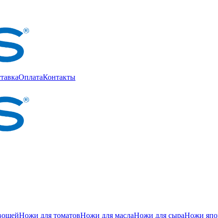
тавка
Оплата
Контакты
вощей
Ножи для томатов
Ножи для масла
Ножи для сыра
Ножи япон