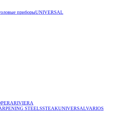
толовые приборы
UNIVERSAL
OPERA
RIVIERA
ARPENING STEELS
STEAK
UNIVERSAL
VARIOS