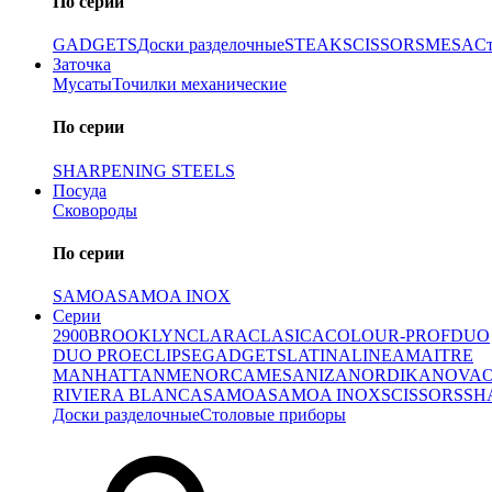
По серии
GADGETS
Доски разделочные
STEAK
SCISSORS
MESA
С
Заточка
Мусаты
Точилки механические
По серии
SHARPENING STEELS
Посуда
Сковороды
По серии
SAMOA
SAMOA INOX
Серии
2900
BROOKLYN
CLARA
CLASICA
COLOUR-PROF
DUO
DUO PRO
ECLIPSE
GADGETS
LATINA
LINEA
MAITRE
MANHATTAN
MENORCA
MESA
NIZA
NORDIKA
NOVA
RIVIERA BLANCA
SAMOA
SAMOA INOX
SCISSORS
SH
Доски разделочные
Столовые приборы