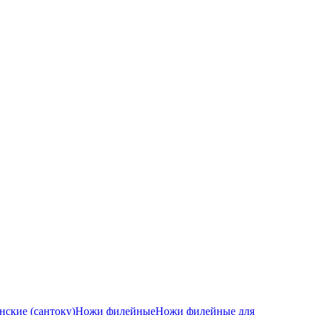
ские (сантоку)
Ножи филейные
Ножи филейные для