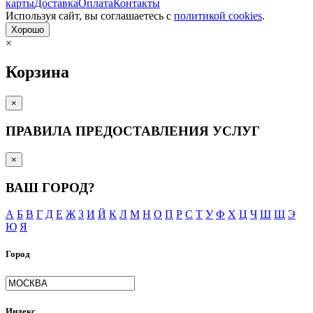
карты
Доставка
Оплата
Контакты
Используя сайт, вы согла­шаетесь с
политикой cookies
.
Хорошо
×
Корзина
×
ПРАВИЛА ПРЕДОСТАВЛЕНИЯ УСЛУГ
×
ВАШ ГОРОД?
А
Б
В
Г
Д
Е
Ж
З
И
Й
К
Л
М
Н
О
П
Р
С
Т
У
Ф
Х
Ц
Ч
Ш
Щ
Э
Ю
Я
Город
Индекс