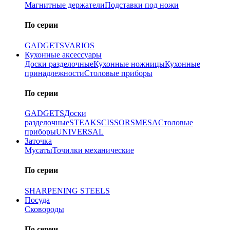
Магнитные держатели
Подставки под ножи
По серии
GADGETS
VARIOS
Кухонные аксессуары
Доски разделочные
Кухонные ножницы
Кухонные
принадлежности
Столовые приборы
По серии
GADGETS
Доски
разделочные
STEAK
SCISSORS
MESA
Столовые
приборы
UNIVERSAL
Заточка
Мусаты
Точилки механические
По серии
SHARPENING STEELS
Посуда
Сковороды
По серии