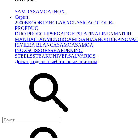
SAMOA
SAMOA INOX
Серии
2900
BROOKLYN
CLARA
CLASICA
COLOUR-
PROF
DUO
DUO PRO
ECLIPSE
GADGETS
LATINA
LINEA
MAITRE
MANHATTAN
MENORCA
MESA
NIZA
NORDIKA
NOVA
RIVIERA BLANCA
SAMOA
SAMOA
INOX
SCISSORS
SHARPENING
STEELS
STEAK
UNIVERSAL
VARIOS
Доски разделочные
Столовые приборы