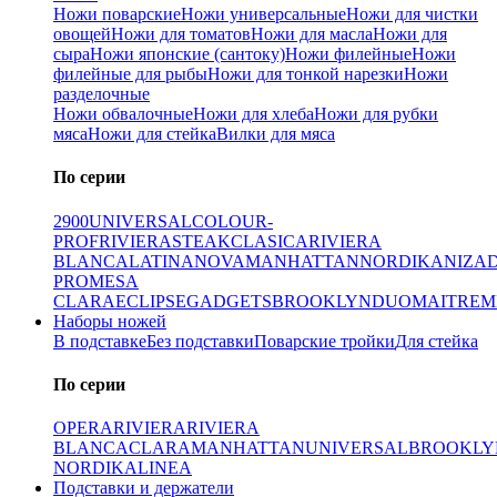
Ножи поварские
Ножи универсальные
Ножи для чистки
овощей
Ножи для томатов
Ножи для масла
Ножи для
сыра
Ножи японские (сантоку)
Ножи филейные
Ножи
филейные для рыбы
Ножи для тонкой нарезки
Ножи
разделочные
Ножи обвалочные
Ножи для хлеба
Ножи для рубки
мяса
Ножи для стейка
Вилки для мяса
По серии
2900
UNIVERSAL
COLOUR-
PROF
RIVIERA
STEAK
CLASICA
RIVIERA
BLANCA
LATINA
NOVA
MANHATTAN
NORDIKA
NIZA
PRO
MESA
CLARA
ECLIPSE
GADGETS
BROOKLYN
DUO
MAITRE
M
Наборы ножей
В подставке
Без подставки
Поварские тройки
Для стейка
По серии
OPERA
RIVIERA
RIVIERA
BLANCA
CLARA
MANHATTAN
UNIVERSAL
BROOKLY
NORDIKA
LINEA
Подставки и держатели